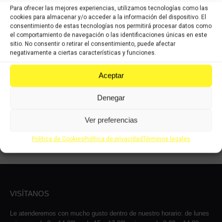
Para ofrecer las mejores experiencias, utilizamos tecnologías como las
cookies para almacenar y/o acceder a la información del dispositivo. El
consentimiento de estas tecnologías nos permitirá procesar datos como
el comportamiento de navegación o las identificaciones únicas en este
sitio. No consentir o retirar el consentimiento, puede afectar
BATERÍA POWER
negativamente a ciertas características y funciones.
THUNDER CTX7L-BS
73,69
€
IVA
Aceptar
51,58
€
incluido
IVA
incluido
Denegar
Comprar
Ver preferencias
Política de Cookies
Política de privacidad
Términos legales
VISÍTANOS
Le atenderemos con mucho gusto dentro de nuestro horario: de lunes