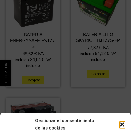
BATERIA LITIO
BATERÍA
SKYRICH HJTZ7S-FP
ENERGYSAFE ESTZ7-
S
77,32
€
IVA
54,12
€
48,62
€
incluido
IVA
IVA
34,04
€
incluido
incluido
IVA
incluido
Comprar
Comprar
Gestionar el consentimiento
de las cookies