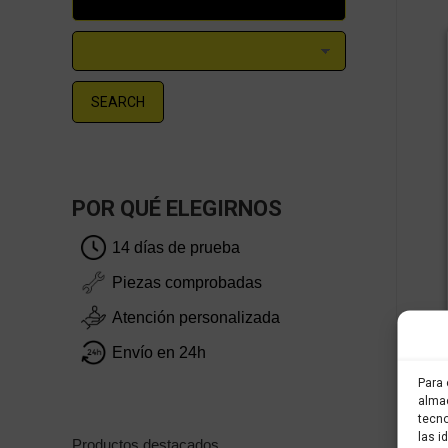
SEARCH
POR QUÉ ELEGIRNOS
14 días de prueba
Piezas comprobadas
Atención personalizada
Envío en 24h
Para 
almac
tecno
las i
Productos destacados