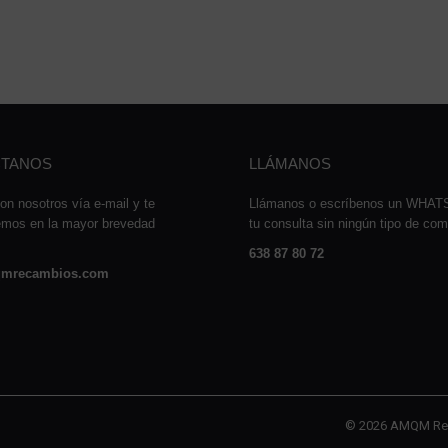
TANOS
LLÁMANOS
on nosotros vía e-mail y te
Llámanos o escríbenos un WHA
emos en la mayor brevedad
tu consulta sin ningún tipo de co
638 87 80 72
mrecambios.com
© 2026 AMQM Re