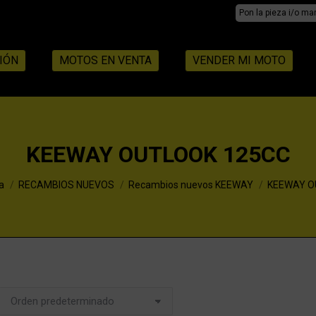
Search:
IÓN
MOTOS EN VENTA
VENDER MI MOTO
KEEWAY OUTLOOK 125CC
a
RECAMBIOS NUEVOS
Recambios nuevos KEEWAY
KEEWAY O