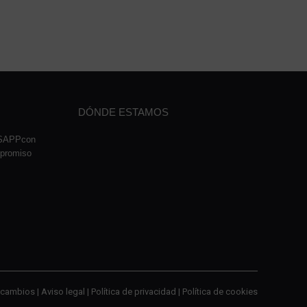
DÓNDE ESTAMOS
TSAPPcon
mpromiso
cambios |
Aviso legal
|
Política de privacidad
|
Política de cookies