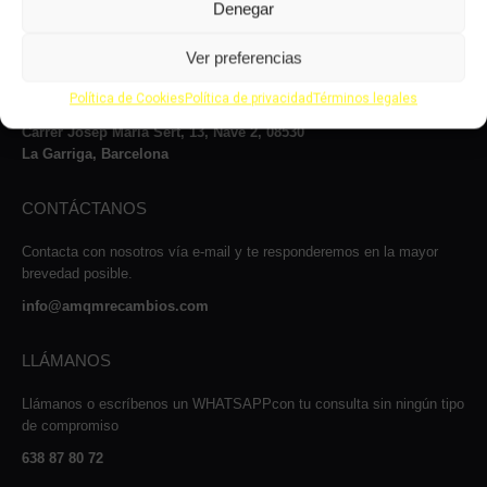
Denegar
VISÍTANOS
Le atenderemos con mucho gusto dentro de nuestro horario: de lunes
Ver preferencias
a jueves, de 8 a 14:00h y de 15 a 17:00h, viernes de 8:00 a 14:00 y
Política de Cookies
Política de privacidad
Términos legales
de 15:00 a 16:00 y los sábados de 9:00 a 13:00h.
Carrer Josep Maria Sert, 13, Nave 2, 08530
La Garriga, Barcelona
CONTÁCTANOS
Contacta con nosotros vía e-mail y te responderemos en la mayor
brevedad posible.
info@amqmrecambios.com
LLÁMANOS
Llámanos o escríbenos un WHATSAPPcon tu consulta sin ningún tipo
de compromiso
638 87 80 72