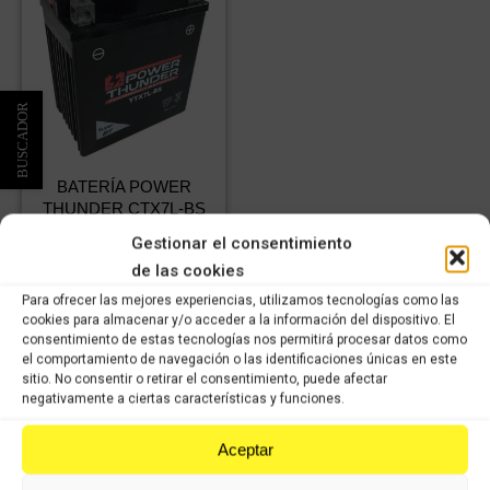
BATERÍA POWER
THUNDER CTX7L-BS
73,69
€
IVA
Gestionar el consentimiento
51,58
€
incluido
IVA
de las cookies
incluido
Para ofrecer las mejores experiencias, utilizamos tecnologías como las
cookies para almacenar y/o acceder a la información del dispositivo. El
Comprar
consentimiento de estas tecnologías nos permitirá procesar datos como
el comportamiento de navegación o las identificaciones únicas en este
sitio. No consentir o retirar el consentimiento, puede afectar
negativamente a ciertas características y funciones.
Aceptar