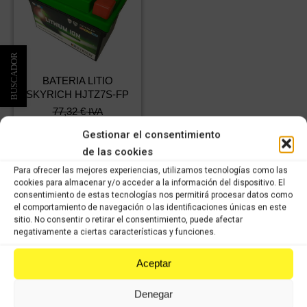
BATERIA LITIO
SKYRICH HJTZ7S-FP
77,32
€
IVA
54,12
€
incluido
IVA
Gestionar el consentimiento
incluido
de las cookies
Para ofrecer las mejores experiencias, utilizamos tecnologías como las
Comprar
cookies para almacenar y/o acceder a la información del dispositivo. El
consentimiento de estas tecnologías nos permitirá procesar datos como
el comportamiento de navegación o las identificaciones únicas en este
sitio. No consentir o retirar el consentimiento, puede afectar
negativamente a ciertas características y funciones.
Aceptar
VISÍTANOS
Denegar
Le atenderemos con mucho gusto dentro de nuestro horario: de lunes