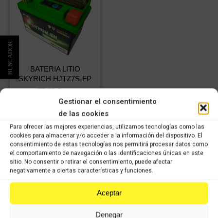
BATERIA LITIO
SKYRICH HJTZ7S-FP
77,32
€
IVA
54,12
€
Gestionar el consentimiento
incluido
IVA
incluido
de las cookies
Para ofrecer las mejores experiencias, utilizamos tecnologías como las
Comprar
cookies para almacenar y/o acceder a la información del dispositivo. El
consentimiento de estas tecnologías nos permitirá procesar datos como
el comportamiento de navegación o las identificaciones únicas en este
sitio. No consentir o retirar el consentimiento, puede afectar
negativamente a ciertas características y funciones.
Aceptar
VISÍTANOS
Denegar