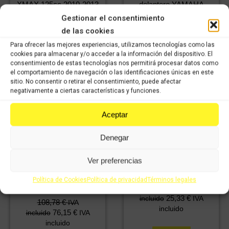
delantero YAMAHA
XMAX 125cc 2010-2013
XMAX 125cc 2010-2013
24,08
€
IVA
Gestionar el consentimiento
48,28
€
16,86
€
IVA
incluido
IVA
de las cookies
33,80
€
incluido
IVA
incluido
Para ofrecer las mejores experiencias, utilizamos tecnologías como las
incluido
cookies para almacenar y/o acceder a la información del dispositivo. El
consentimiento de estas tecnologías nos permitirá procesar datos como
Comprar
el comportamiento de navegación o las identificaciones únicas en este
Comprar
sitio. No consentir o retirar el consentimiento, puede afectar
negativamente a ciertas características y funciones.
Aceptar
Denegar
Boomerang Derecho
Ver preferencias
YAMAHA XMAX 125cc
Bomba de Gasolina
2010-2013
YAMAHA XMAX 125cc
Política de Cookies
Política de privacidad
Términos legales
36,18
€
IVA
2010-2013
25,33
€
incluido
IVA
108,78
€
IVA
incluido
76,15
€
incluido
IVA
incluido