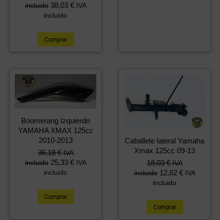
38,03
€
incluido
IVA
incluido
Comprar
Boomerang Izquierdo
YAMAHA XMAX 125cc
2010-2013
Caballete lateral Yamaha
Xmax 125cc 09-13
36,18
€
IVA
25,33
€
18,03
€
incluido
IVA
IVA
12,62
€
incluido
incluido
IVA
incluido
Comprar
Comprar