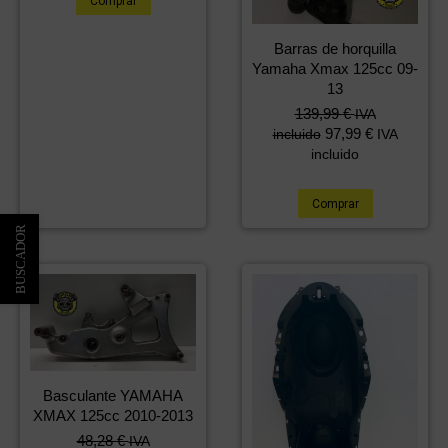
Comprar
Barras de horquilla
Yamaha Xmax 125cc 09-
13
139,99
€
IVA
97,99
€
incluido
IVA
incluido
Comprar
Basculante YAMAHA
XMAX 125cc 2010-2013
48,28
€
IVA