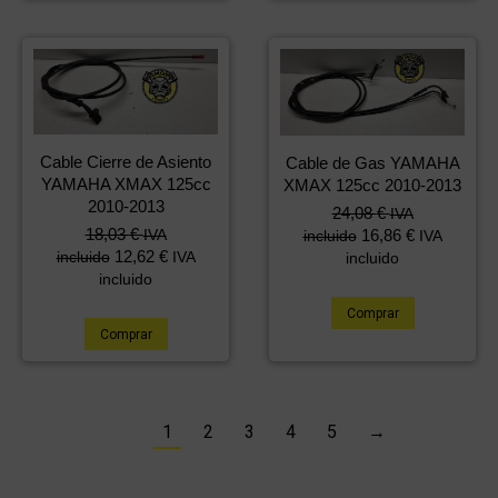
Cable Cierre de Asiento
Cable de Gas YAMAHA
YAMAHA XMAX 125cc
XMAX 125cc 2010-2013
2010-2013
24,08
€
IVA
18,03
€
16,86
€
IVA
incluido
IVA
12,62
€
incluido
IVA
incluido
incluido
Comprar
Comprar
1
2
3
4
5
→