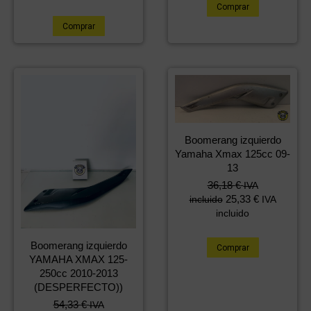
Comprar
Comprar
Boomerang izquierdo
Yamaha Xmax 125cc 09-
13
36,18
€
IVA
25,33
€
incluido
IVA
incluido
Boomerang izquierdo
Comprar
YAMAHA XMAX 125-
250cc 2010-2013
(DESPERFECTO))
54,33
€
IVA