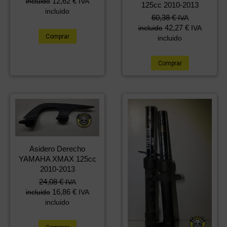
12,62
€
incluido
IVA
125cc 2010-2013
incluido
60,38
€
IVA
42,27
€
incluido
IVA
Comprar
incluido
Comprar
Asidero Derecho
YAMAHA XMAX 125cc
2010-2013
24,08
€
IVA
16,86
€
incluido
IVA
incluido