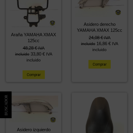
Asidero derecho
YAMAHA XMAX 125cc
Araña YAMAHA XMAX
24,08
€
IVA
125cc
16,86
€
incluido
IVA
48,28
€
IVA
incluido
33,80
€
incluido
IVA
incluido
Comprar
Comprar
Asidero izquierdo