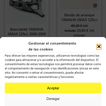
Bendix de arranque
YAMAHA XMAX 125cc
48,28
€
IVA
Basculante YAMAHA
33,80
€
incluido
IVA
XMAX 125cc 2006-2009
incluido
36,18
€
IVA
Gestionar el consentimiento
25,33
€
incluido
IVA
Comprar
de las cookies
incluido
Para ofrecer las mejores experiencias, utilizamos tecnologías como las
cookies para almacenar y/o acceder a la información del dispositivo. El
Comprar
consentimiento de estas tecnologías nos permitirá procesar datos como
el comportamiento de navegación o las identificaciones únicas en este
sitio. No consentir o retirar el consentimiento, puede afectar
negativamente a ciertas características y funciones.
Aceptar
Denegar