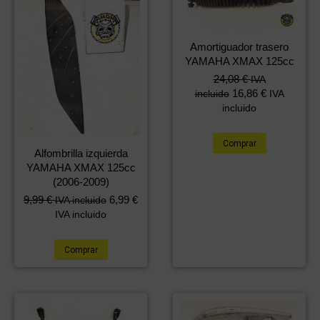
Amortiguador trasero
YAMAHA XMAX 125cc
24,08
€
IVA
16,86
€
incluido
IVA
incluido
Comprar
Alfombrilla izquierda
YAMAHA XMAX 125cc
(2006-2009)
9,99
€
6,99
€
IVA incluido
IVA incluido
Comprar