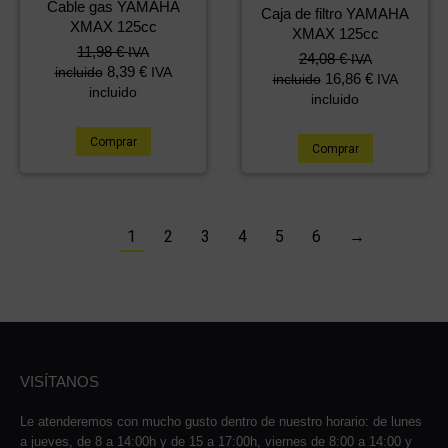
Cable gas YAMAHA
Caja de filtro YAMAHA
XMAX 125cc
XMAX 125cc
11,98
€
IVA
24,08
€
IVA
8,39
€
incluido
IVA
16,86
€
incluido
IVA
incluido
incluido
Comprar
Comprar
1
2
3
4
5
6
→
VISÍTANOS
Le atenderemos con mucho gusto dentro de nuestro horario: de lunes
a jueves, de 8 a 14:00h y de 15 a 17:00h, viernes de 8:00 a 14:00 y