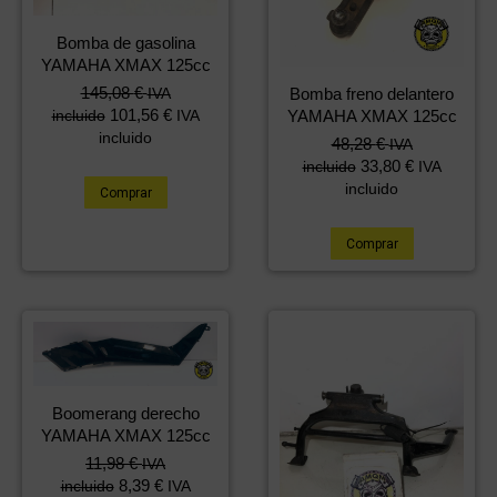
Bomba de gasolina
YAMAHA XMAX 125cc
145,08
€
Bomba freno delantero
IVA
101,56
€
YAMAHA XMAX 125cc
incluido
IVA
incluido
48,28
€
IVA
33,80
€
incluido
IVA
incluido
Comprar
Comprar
Boomerang derecho
YAMAHA XMAX 125cc
11,98
€
IVA
8,39
€
incluido
IVA