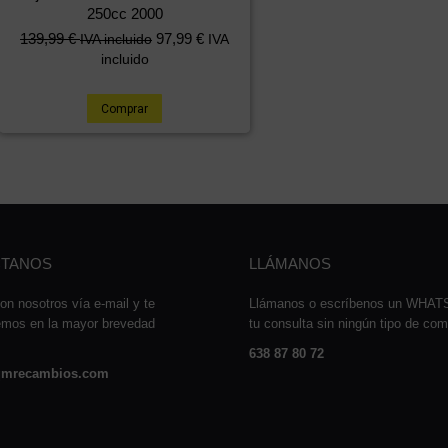
250cc 2000
139,99
€
97,99
€
IVA incluido
IVA
incluido
Comprar
TANOS
LLÁMANOS
on nosotros vía e-mail y te
Llámanos o escríbenos un WHA
emos en la mayor brevedad
tu consulta sin ningún tipo de co
638 87 80 72
mrecambios.com