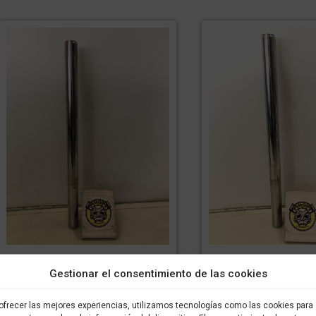
Barra de horquilla YAMAHA
Barra de horquill
Gestionar el consentimiento de las cookies
VIRAGO 250cc 2000
VIRAGO 250cc
119,99
€
84,00
€
119,99
€
IVA incluido
IVA
IVA incluido
ofrecer las mejores experiencias, utilizamos tecnologías como las cookies para
incluido
incluido