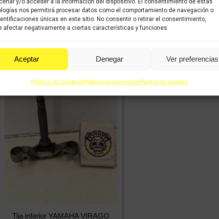
enar y/o acceder a la información del dispositivo. El consentimiento de estas
logías nos permitirá procesar datos como el comportamiento de navegación o
dentificaciones únicas en este sitio. No consentir o retirar el consentimiento,
Comprar
Comprar
 afectar negativamente a ciertas características y funciones.
Aceptar
Denegar
Ver preferencias
Política de Cookies
Política de privacidad
Términos legales
Tija inferior YAMAHA VIRAGO