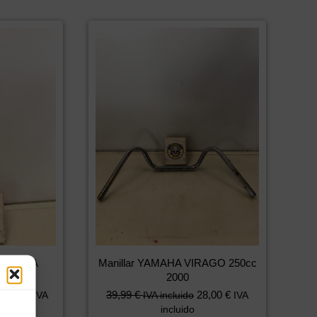
a YAMAHA
Manillar YAMAHA VIRAGO 250cc
 2000
2000
84,00
€
39,99
€
28,00
€
IVA
IVA incluido
IVA
incluido