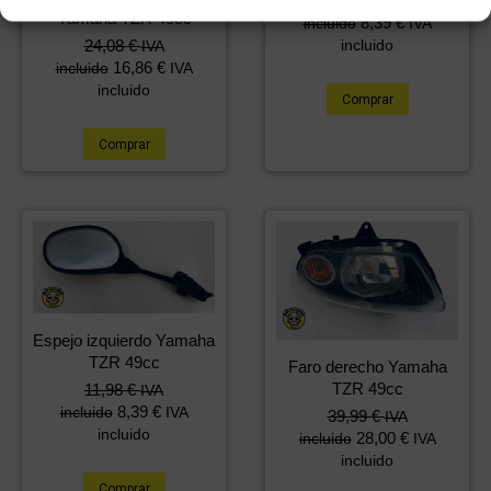
11,98
€
IVA
Yamaha TZR 49cc
8,39
€
incluido
IVA
24,08
€
incluido
IVA
16,86
€
incluido
IVA
incluido
Comprar
Comprar
Espejo izquierdo Yamaha
TZR 49cc
Faro derecho Yamaha
TZR 49cc
11,98
€
IVA
8,39
€
incluido
IVA
39,99
€
IVA
incluido
28,00
€
incluido
IVA
incluido
Comprar