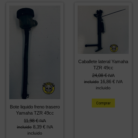
Caballete lateral Yamaha
TZR 49cc
24,08
€
IVA
16,86
€
incluido
IVA
incluido
Comprar
Bote liquido freno trasero
Yamaha TZR 49cc
11,98
€
IVA
8,39
€
incluido
IVA
incluido