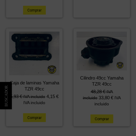
Comprar
Cilindro 49cc Yamaha
Caja de laminas Yamaha
TZR 49cc
TZR 49cc
48,28
€
IVA
5,93
€
4,15
€
IVA incluido
33,80
€
incluido
IVA
IVA incluido
incluido
Comprar
Comprar