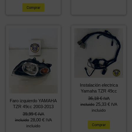
Comprar
Instalación electrica
Yamaha TZR 49cc
36,18
€
IVA
Faro izquierdo YAMAHA
25,33
€
incluido
IVA
TZR 49cc 2003-2013
incluido
39,99
€
IVA
28,00
€
incluido
IVA
Comprar
incluido