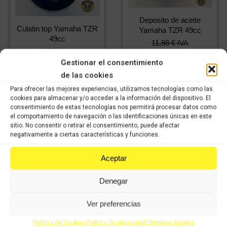
Deposito de aceite
Culatin top Yamaha TZR
Yamaha TZR 49cc
49cc
11,98
€
IVA
24,08
€
IVA
8,39
€
incluido
IVA
16,86
€
incluido
IVA
Gestionar el consentimiento
incluido
incluido
de las cookies
Comprar
Para ofrecer las mejores experiencias, utilizamos tecnologías como las
Comprar
cookies para almacenar y/o acceder a la información del dispositivo. El
consentimiento de estas tecnologías nos permitirá procesar datos como
el comportamiento de navegación o las identificaciones únicas en este
sitio. No consentir o retirar el consentimiento, puede afectar
negativamente a ciertas características y funciones.
Aceptar
Denegar
Ver preferencias
Espejo derecho Yamaha
TZR 49cc
Política de Cookies
Política de privacidad
Términos legales
Eje trasero completo