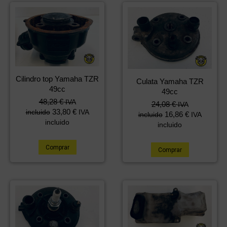
Cilindro top Yamaha TZR
Culata Yamaha TZR
49cc
49cc
48,28
€
IVA
24,08
€
IVA
33,80
€
incluido
IVA
16,86
€
incluido
IVA
incluido
incluido
Comprar
Comprar