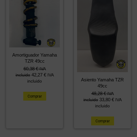
Amortiguador Yamaha
TZR 49cc
60,38
€
IVA
42,27
€
incluido
IVA
Asiento Yamaha TZR
incluido
49cc
El
El
48,28
€
IVA
Comprar
precio
precio
33,80
€
incluido
IVA
original
actual
incluido
era:
es:
60,38 €.
48,28 €.
Comprar