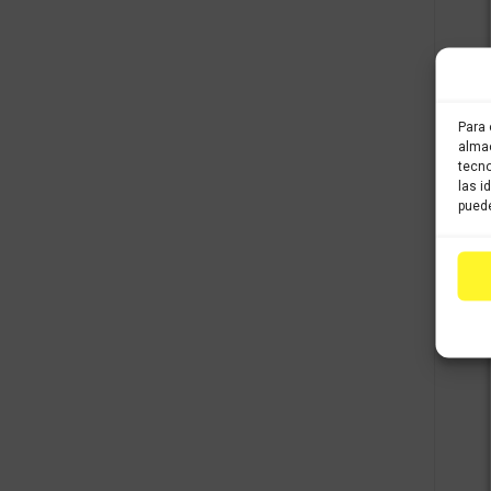
Para 
almac
tecno
las i
puede