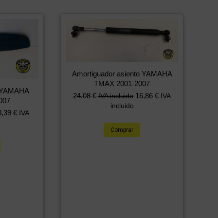
Amortiguador asiento YAMAHA
TMAX 2001-2007
ha YAMAHA
24,08
€
16,86
€
IVA incluido
IVA
007
incluido
8,39
€
IVA
Comprar