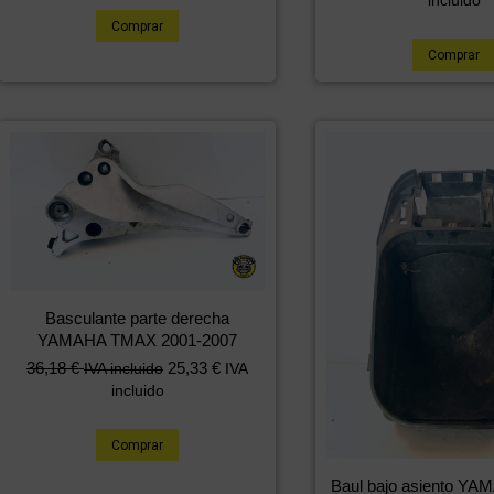
Comprar
Comprar
Basculante parte derecha
YAMAHA TMAX 2001-2007
36,18
€
25,33
€
IVA incluido
IVA
incluido
Comprar
Baul bajo asiento Y