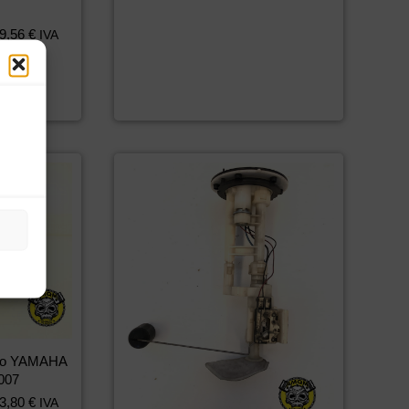
9,56
€
IVA
ero YAMAHA
007
3,80
€
IVA