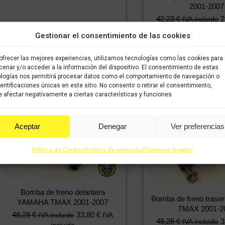
2001-2007
42,23
€
2
IVA incluido
incluido
Gestionar el consentimiento de las cookies
Comprar
ofrecer las mejores experiencias, utilizamos tecnologías como las cookies para
enar y/o acceder a la información del dispositivo. El consentimiento de estas
logías nos permitirá procesar datos como el comportamiento de navegación o
dentificaciones únicas en este sitio. No consentir o retirar el consentimiento,
 afectar negativamente a ciertas características y funciones.
Aceptar
Denegar
Ver preferencias
Política de Cookies
Política de privacidad
Términos legales
Bomba de freno delantera
Bomba de freno tras
YAMAHA TMAX 2001-2007
TMAX 2001-2
48,28
€
33,80
€
IVA incluido
IVA
48,28
€
3
IVA incluido