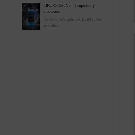
URUXS SHINE - Limpiador y
encerado
IVA incluido
IVA
19,90
€
13,94
€
incluido