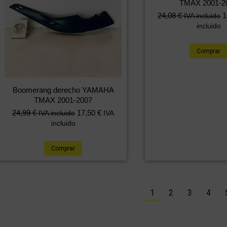
TMAX 2001-2
24,08
€
1
IVA incluido
incluido
Comprar
Boomerang derecho YAMAHA
TMAX 2001-2007
24,99
€
17,50
€
IVA incluido
IVA
incluido
Comprar
1
2
3
4