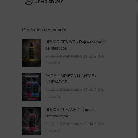
Envío en 24h
Productos destacados
URUXS REVIVE - Rejuvenecedor
de plasticos
IVA incluido
IVA
24,99
€
17,50
€
incluido
PACK LIMPIEZA LLANTAS+
LIMPIADOR
El
El
IVA incluido
IVA
24,90
€
17,44
€
precio
precio
incluido
original
actual
era:
es:
URUXS CLEANED - Limpia
39,80 €.
24,90 €.
llantas/grasa
IVA incluido
IVA
19,90
€
13,94
€
incluido