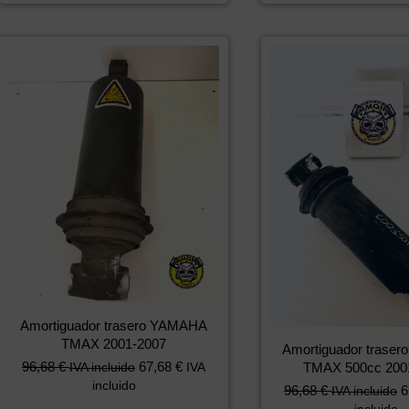
Amortiguador trasero YAMAHA
TMAX 2001-2007
Amortiguador trase
96,68
€
67,68
€
TMAX 500cc 200
IVA incluido
IVA
incluido
96,68
€
6
IVA incluido
incluido