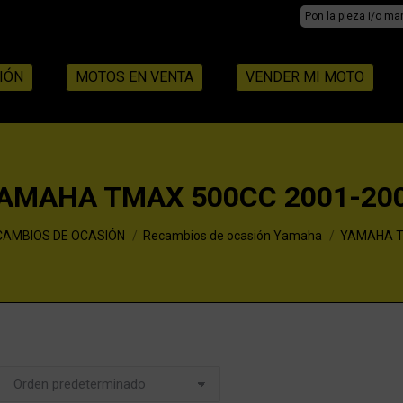
Search:
IÓN
MOTOS EN VENTA
VENDER MI MOTO
AMAHA TMAX 500CC 2001-20
CAMBIOS DE OCASIÓN
Recambios de ocasión Yamaha
YAMAHA T