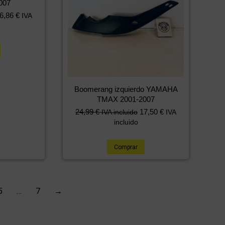
007
6,86
€
IVA
Boomerang izquierdo YAMAHA
TMAX 2001-2007
24,99
€
17,50
€
IVA incluido
IVA
incluido
Comprar
5
…
7
→