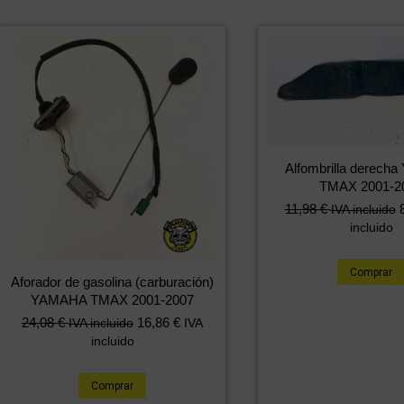
Alfombrilla derec
TMAX 2001-2
11,98
€
IVA incluido
incluido
Comprar
Aforador de gasolina (carburación)
YAMAHA TMAX 2001-2007
24,08
€
16,86
€
IVA incluido
IVA
incluido
Comprar