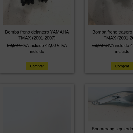
Bomba freno delantero YAMAHA
Bomba freno trase
TMAX (2001-2007)
TMAX (2001-2
59,99
€
42,00
€
59,99
€
4
IVA incluido
IVA
IVA incluido
incluido
incluido
Comprar
Comprar
Boomerang izquier