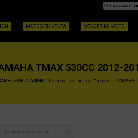
Search:
IÓN
MOTOS EN VENTA
VENDER MI MOTO
AMAHA TMAX 530CC 2012-20
CAMBIOS DE OCASIÓN
Recambios de ocasión Yamaha
YAMAHA T