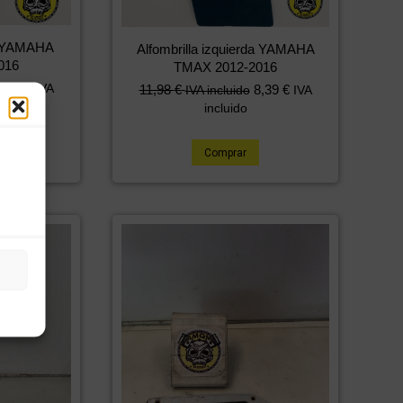
ha YAMAHA
Alfombrilla izquierda YAMAHA
016
TMAX 2012-2016
8,39
€
IVA
11,98
€
8,39
€
IVA incluido
IVA
incluido
Comprar