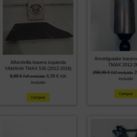
Amortiguador trase
Alfombrilla trasera izquierda
TMAX 2012-2
YAMAHA TMAX 530 (2012-2016)
299,99
€
2
IVA incluido
9,99
€
6,99
€
IVA incluido
IVA
incluido
incluido
Comprar
Comprar