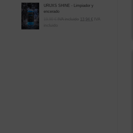
URUXS SHINE - Limpiador y
encerado
IVA incluido
IVA
19,90
€
13,94
€
incluido