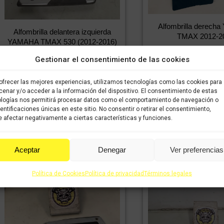
Alfombrilla derec
Alfombrilla delantera izquierda
TMAX 2012-2
YAMAHA TMAX 530 (2012-2016)
11,98
€
IVA incluido
9,99
€
6,99
€
IVA incluido
IVA
Gestionar el consentimiento de las cookies
incluido
incluido
ofrecer las mejores experiencias, utilizamos tecnologías como las cookies para
Comprar
Comprar
enar y/o acceder a la información del dispositivo. El consentimiento de estas
logías nos permitirá procesar datos como el comportamiento de navegación o
dentificaciones únicas en este sitio. No consentir o retirar el consentimiento,
 afectar negativamente a ciertas características y funciones.
Aceptar
Denegar
Ver preferencias
Política de Cookies
Política de privacidad
Términos legales