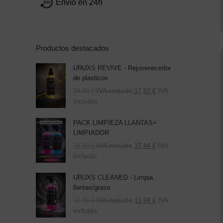
Envío en 24h
Productos destacados
URUXS REVIVE - Rejuvenecedor
de plasticos
IVA incluido
IVA
24,99
€
17,50
€
incluido
PACK LIMPIEZA LLANTAS+
LIMPIADOR
El
El
IVA incluido
IVA
24,90
€
17,44
€
precio
precio
incluido
original
actual
era:
es:
URUXS CLEANED - Limpia
39,80 €.
24,90 €.
llantas/grasa
IVA incluido
IVA
19,90
€
13,94
€
incluido