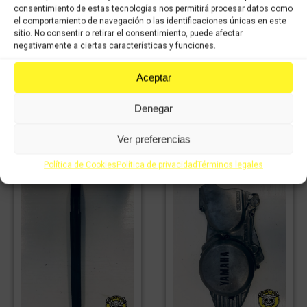
Intermitente trasero
consentimiento de estas tecnologías nos permitirá procesar datos como
derecho YAMAHA SR
el comportamiento de navegación o las identificaciones únicas en este
Marcador de
250cc
sitio. No consentir o retirar el consentimiento, puede afectar
revoluciones YAMAHA
negativamente a ciertas características y funciones.
11,98
€
IVA
SR 250cc
8,39
€
incluido
IVA
48,28
€
IVA
incluido
Aceptar
33,80
€
incluido
IVA
incluido
Denegar
Comprar
Comprar
Ver preferencias
Política de Cookies
Política de privacidad
Términos legales