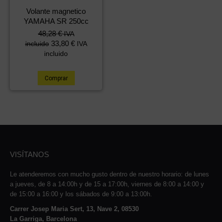
Volante magnetico
YAMAHA SR 250cc
48,28
€
IVA
33,80
€
incluido
IVA
incluido
Comprar
VISÍTANOS
Le atenderemos con mucho gusto dentro de nuestro horario: de lunes
a jueves, de 8 a 14:00h y de 15 a 17:00h, viernes de 8:00 a 14:00 y
de 15:00 a 16:00 y los sábados de 9:00 a 13:00h.
Carrer Josep Maria Sert, 13, Nave 2, 08530
La Garriga, Barcelona