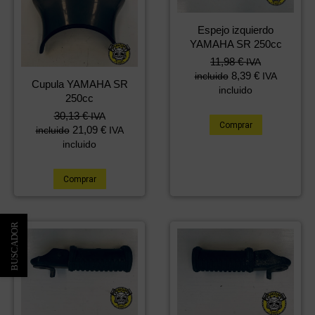
Espejo izquierdo
YAMAHA SR 250cc
11,98
€
IVA
8,39
€
incluido
IVA
Cupula YAMAHA SR
incluido
250cc
30,13
€
IVA
Comprar
21,09
€
incluido
IVA
incluido
Comprar