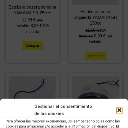
Estribera trasera derecha
Estribera trasera
YAMAHA SR 250cc
izquierda YAMAHA SR
11,98
€
IVA
250cc
8,39
€
incluido
IVA
11,98
€
IVA
incluido
8,39
€
incluido
IVA
incluido
Comprar
Comprar
Gestionar el consentimiento
de las cookies
Para ofrecer las mejores experiencias, utilizamos tecnologías como las
cookies para almacenar y/o acceder a la información del dispositivo. El