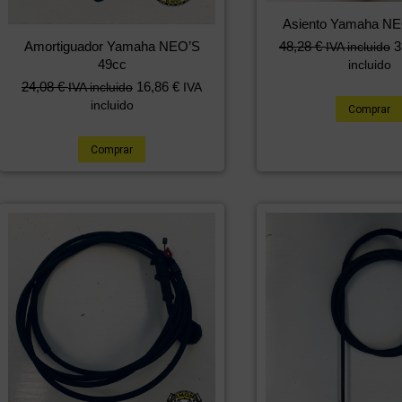
Asiento Yamaha NE
El
El
Amortiguador Yamaha NEO’S
48,28
€
3
IVA incluido
precio
precio
49cc
incluido
original
actual
24,08
€
16,86
€
IVA incluido
IVA
era:
es:
incluido
Comprar
60,38 €.
48,28 €.
Comprar