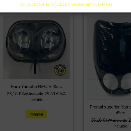
Política de Cookies
Política de privacidad
Términos legales
Faro Yamaha NEO’S 49cc
36,18
€
25,33
€
IVA incluido
IVA
incluido
Frontal superior Ya
49cc
Comprar
36,18
€
2
IVA incluido
incluido