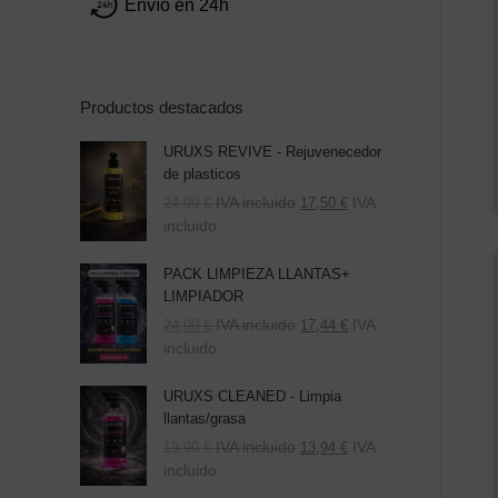
Envío en 24h
Productos destacados
URUXS REVIVE - Rejuvenecedor
de plasticos
IVA incluido
IVA
24,99
€
17,50
€
incluido
PACK LIMPIEZA LLANTAS+
LIMPIADOR
El
El
IVA incluido
IVA
24,90
€
17,44
€
precio
precio
incluido
original
actual
era:
es:
URUXS CLEANED - Limpia
39,80 €.
24,90 €.
llantas/grasa
IVA incluido
IVA
19,90
€
13,94
€
incluido