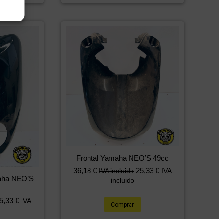
Frontal Yamaha NEO’S 49cc
36,18
€
25,33
€
IVA incluido
IVA
maha NEO’S
incluido
5,33
€
IVA
Comprar