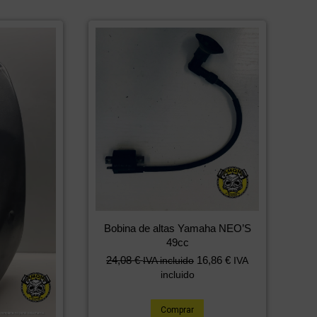
Bobina de altas Yamaha NEO’S
49cc
24,08
€
16,86
€
IVA incluido
IVA
incluido
Comprar