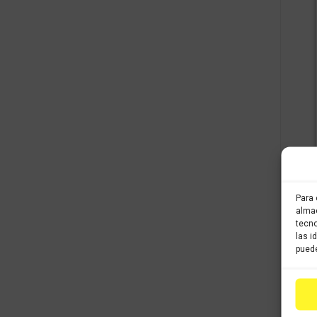
Para 
almac
tecno
las i
puede