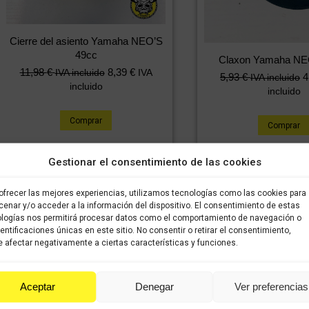
Cierre del asiento Yamaha NEO’S
49cc
Claxon Yamaha NE
11,98
€
8,39
€
IVA incluido
IVA
5,93
€
4
IVA incluido
incluido
incluido
Comprar
Comprar
Gestionar el consentimiento de las cookies
ofrecer las mejores experiencias, utilizamos tecnologías como las cookies para
enar y/o acceder a la información del dispositivo. El consentimiento de estas
logías nos permitirá procesar datos como el comportamiento de navegación o
dentificaciones únicas en este sitio. No consentir o retirar el consentimiento,
 afectar negativamente a ciertas características y funciones.
Aceptar
Denegar
Ver preferencias