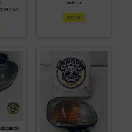
c
incluido
0,99
€
IVA
Comprar
o izquierdo