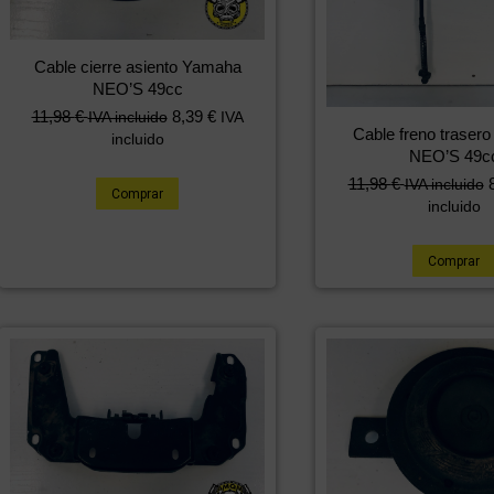
Cable cierre asiento Yamaha
NEO’S 49cc
11,98
€
8,39
€
IVA incluido
IVA
Cable freno traser
incluido
NEO’S 49c
11,98
€
IVA incluido
Comprar
incluido
Comprar