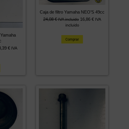
Caja de filtro Yamaha NEO’S 49cc
24,08
€
16,86
€
IVA incluido
IVA
incluido
o Yamaha
Comprar
c
8,39
€
IVA