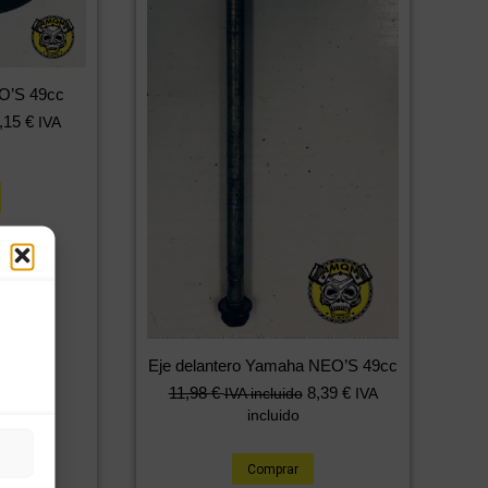
O’S 49cc
,15
€
IVA
Eje delantero Yamaha NEO’S 49cc
11,98
€
8,39
€
IVA incluido
IVA
incluido
Comprar