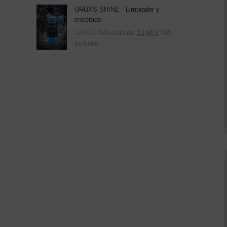
URUXS SHINE - Limpiador y
encerado
IVA incluido
IVA
19,90
€
13,94
€
incluido