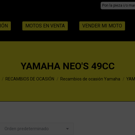
Search:
IÓN
MOTOS EN VENTA
VENDER MI MOTO
YAMAHA NEO'S 49CC
RECAMBIOS DE OCASIÓN
Recambios de ocasión Yamaha
YAM