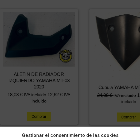
ALETIN DE RADIADOR
IZQUIERDO YAMAHA MT-03
2020
Cupula YAMAHA MT
18,03
€
12,62
€
IVA incluido
IVA
24,08
€
1
IVA incluido
incluido
incluido
Comprar
Comprar
Gestionar el consentimiento de las cookies