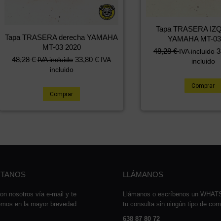
Tapa TRASERA IZ
Tapa TRASERA derecha YAMAHA
YAMAHA MT-03
MT-03 2020
48,28
€
3
IVA incluido
48,28
€
33,80
€
IVA incluido
IVA
incluido
incluido
Comprar
Comprar
TANOS
LLÁMANOS
on nosotros vía e-mail y te
Llámanos o escríbenos un WHA
emos en la mayor brevedad
tu consulta sin ningún tipo de co
638 87 80 72