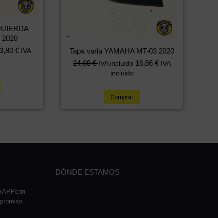
QUIERDA
 2020
3,80
€
IVA
Tapa varia YAMAHA MT-03 2020
24,08
€
16,86
€
IVA incluido
IVA
incluido
Comprar
DÓNDE ESTAMOS
TSAPPcon
mpromiso