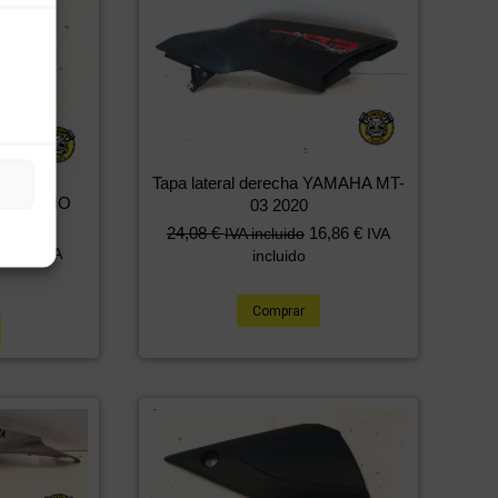
Tapa lateral derecha YAMAHA MT-
DE FRENO
03 2020
 2020
24,08
€
16,86
€
IVA incluido
IVA
,15
€
IVA
incluido
Comprar