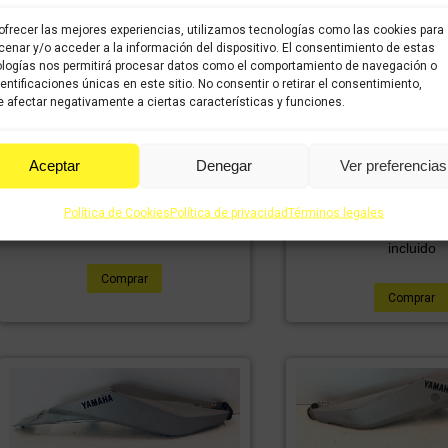
ofrecer las mejores experiencias, utilizamos tecnologías como las cookies para
enar y/o acceder a la información del dispositivo. El consentimiento de estas
logías nos permitirá procesar datos como el comportamiento de navegación o
dentificaciones únicas en este sitio. No consentir o retirar el consentimiento,
 afectar negativamente a ciertas características y funciones.
Maneta derecha YAMAHA MT-03
Aceptar
Denegar
Ver preferencias
TAPA DE BOMBA 
2020
YAMAHA MT-03
11,98
€
8,39
€
IVA incluido
IVA
Política de Cookies
Política de privacidad
Términos legales
5,93
€
4
IVA incluido
incluido
incluido
Comprar
Comprar