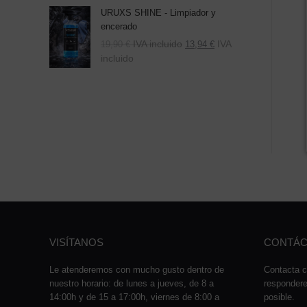
URUXS SHINE - Limpiador y
encerado
IVA incluido
IVA
19,90
€
13,94
€
incluido
VISÍTANOS
CONTÁC
Le atenderemos con mucho gusto dentro de
Contacta c
nuestro horario: de lunes a jueves, de 8 a
responder
14:00h y de 15 a 17:00h, viernes de 8:00 a
posible.