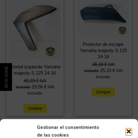
Protector de escape
Yamaha majesty-S 125
14-16
36,18
€
IVA
Frontal izquierdo Yamaha
25,33
€
incluido
IVA
majesty-S 125 14-16
incluido
42,23
€
IVA
29,56
€
incluido
IVA
Comprar
incluido
Comprar
Gestionar el consentimiento
de las cookies