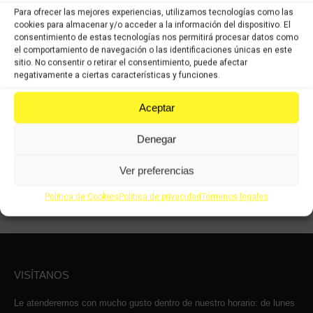
Para ofrecer las mejores experiencias, utilizamos tecnologías como las
cookies para almacenar y/o acceder a la información del dispositivo. El
consentimiento de estas tecnologías nos permitirá procesar datos como
el comportamiento de navegación o las identificaciones únicas en este
Tapa trasera derecha
sitio. No consentir o retirar el consentimiento, puede afectar
Yamaha majesty-S 125
negativamente a ciertas características y funciones.
14-16
36,18
€
IVA
Aceptar
25,33
€
incluido
IVA
incluido
Denegar
Comprar
Ver preferencias
Política de Cookies
Política de privacidad
Términos legales
VISÍTANOS
Le atenderemos con mucho gusto dentro de nuestro horario: de lunes