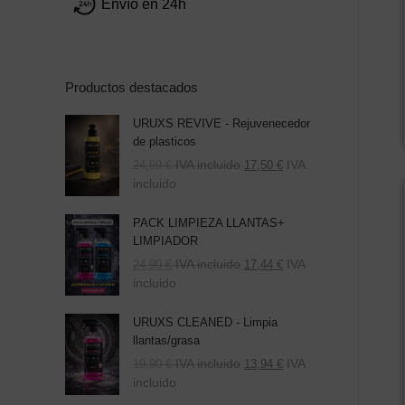
Envío en 24h
Productos destacados
URUXS REVIVE - Rejuvenecedor
de plasticos
IVA incluido
IVA
24,99
€
17,50
€
incluido
PACK LIMPIEZA LLANTAS+
LIMPIADOR
El
El
IVA incluido
IVA
24,90
€
17,44
€
precio
precio
incluido
original
actual
era:
es:
URUXS CLEANED - Limpia
39,80 €.
24,90 €.
llantas/grasa
IVA incluido
IVA
19,90
€
13,94
€
incluido