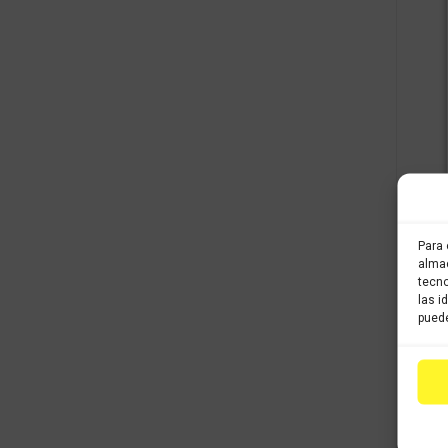
Para 
almac
tecno
las i
puede