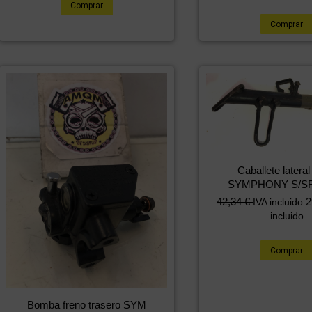
Comprar
Comprar
Caballete later
SYMPHONY S/SR
42,34
€
2
IVA incluido
incluido
Comprar
Bomba freno trasero SYM