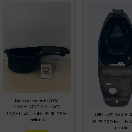
Baúl bajo asiento SYM
SYMPHONY SR 125cc
59,99
€
42,00
€
IVA incluido
IVA
Baúl Sym SYMPH
incluido
48,28
€
3
IVA incluido
incluido