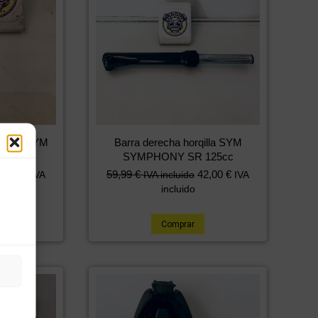
erecha SYM
Barra derecha horqilla SYM
125cc
SYMPHONY SR 125cc
1,50
€
59,99
€
42,00
€
IVA
IVA incluido
IVA
incluido
Comprar