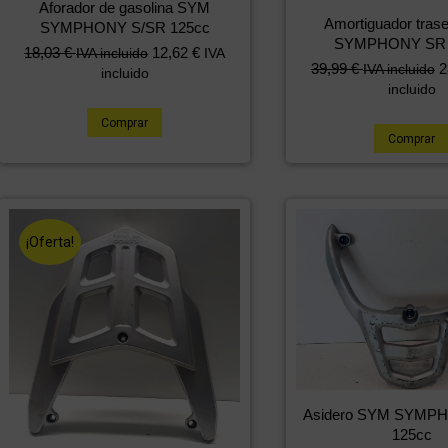
Aforador de gasolina SYM
Amortiguador tras
SYMPHONY S/SR 125cc
SYMPHONY SR 
18,03
€
12,62
€
IVA incluido
IVA
39,99
€
2
IVA incluido
incluido
incluido
Comprar
Comprar
¡Oferta!
Asidero SYM SYMP
125cc