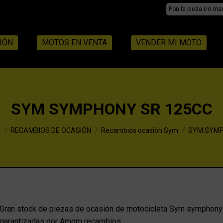
Search:
IÓN
MOTOS EN VENTA
VENDER MI MOTO
SYM SYMPHONY SR 125CC
a
RECAMBIOS DE OCASIÓN
Recambios ocasión Sym
SYM SYMP
Gran stock de piezas de ocasión de motocicleta Sym symphony 
garantizadas por Amqm recambios.