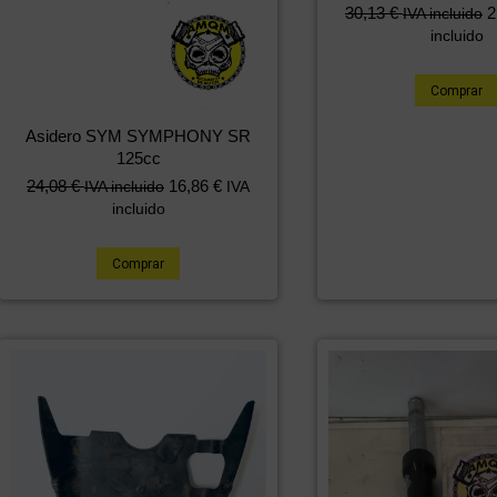
30,13
€
2
IVA incluido
incluido
Comprar
Asidero SYM SYMPHONY SR
125cc
El
El
24,08
€
16,86
€
IVA incluido
IVA
precio
precio
incluido
original
actual
era:
es:
Comprar
36,18 €.
24,08 €.