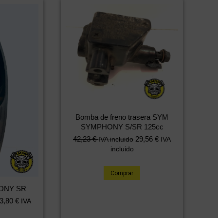
Bomba de freno trasera SYM
SYMPHONY S/SR 125cc
42,23
€
29,56
€
IVA incluido
IVA
incluido
Comprar
ONY SR
3,80
€
IVA