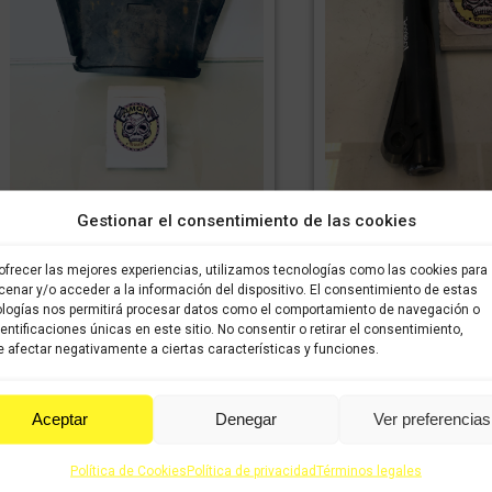
Gestionar el consentimiento de las cookies
Bajo suelo SYM SYMPHONY S
Barra de horquilla d
125cc
SYMPHONY SR 
24,99
€
17,50
€
44,99
€
3
IVA incluido
IVA
IVA incluido
ofrecer las mejores experiencias, utilizamos tecnologías como las cookies para
enar y/o acceder a la información del dispositivo. El consentimiento de estas
incluido
incluido
logías nos permitirá procesar datos como el comportamiento de navegación o
dentificaciones únicas en este sitio. No consentir o retirar el consentimiento,
Comprar
Comprar
 afectar negativamente a ciertas características y funciones.
Aceptar
Denegar
Ver preferencias
¡Oferta!
Política de Cookies
Política de privacidad
Términos legales