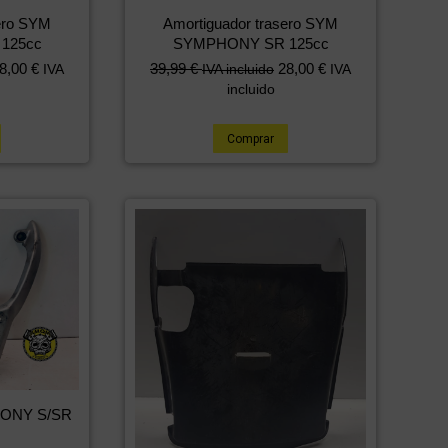
ero SYM
Amortiguador trasero SYM
125cc
SYMPHONY SR 125cc
8,00
€
39,99
€
28,00
€
IVA
IVA incluido
IVA
incluido
Comprar
HONY S/SR