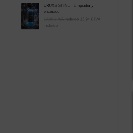
URUXS SHINE - Limpiador y
encerado
IVA incluido
IVA
19,90
€
13,94
€
incluido