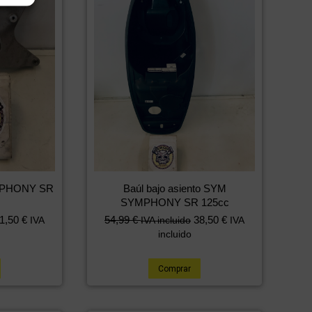
MPHONY SR
Baúl bajo asiento SYM
SYMPHONY SR 125cc
1,50
€
54,99
€
38,50
€
IVA
IVA incluido
IVA
incluido
Comprar