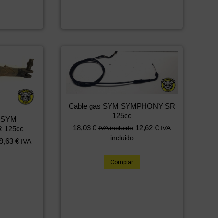
Cable gas SYM SYMPHONY SR
125cc
al SYM
18,03
€
12,62
€
IVA incluido
IVA
 125cc
incluido
9,63
€
IVA
Comprar