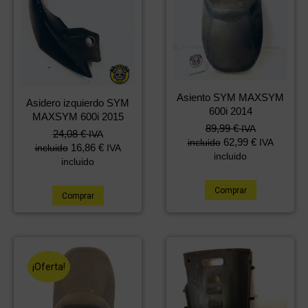
Asiento SYM MAXSYM
Asidero izquierdo SYM
600i 2014
MAXSYM 600i 2015
El
El
89,99
€
IVA
24,08
€
IVA
precio
precio
62,99
€
incluido
IVA
16,86
€
incluido
IVA
original
actual
incluido
incluido
era:
es:
120,88 €.
89,99 €.
Comprar
Comprar
¡Oferta!