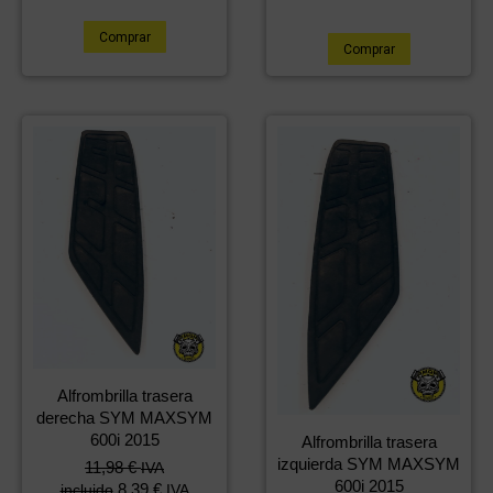
Comprar
Comprar
Alfrombrilla trasera
derecha SYM MAXSYM
600i 2015
Alfrombrilla trasera
izquierda SYM MAXSYM
11,98
€
IVA
600i 2015
8,39
€
incluido
IVA