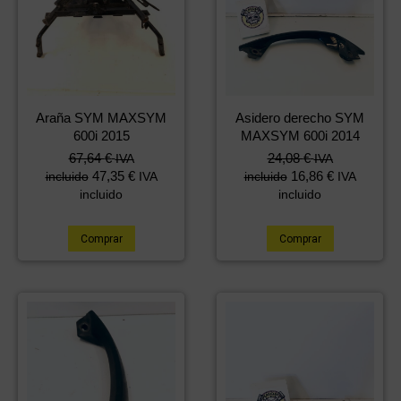
Araña SYM MAXSYM
Asidero derecho SYM
600i 2015
MAXSYM 600i 2014
67,64
€
24,08
€
IVA
IVA
47,35
€
16,86
€
incluido
IVA
incluido
IVA
incluido
incluido
Comprar
Comprar