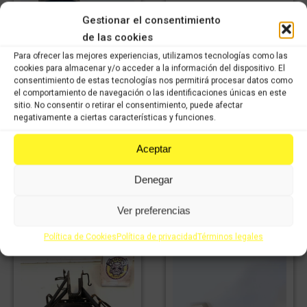
Araña SYM MAXSYM
Gestionar el consentimiento
600i 2014
de las cookies
67,64
€
IVA
Para ofrecer las mejores experiencias, utilizamos tecnologías como las
47,35
€
incluido
IVA
cookies para almacenar y/o acceder a la información del dispositivo. El
Amortiguador trasero
incluido
consentimiento de estas tecnologías nos permitirá procesar datos como
SYM MAXSYM 600i
el comportamiento de navegación o las identificaciones únicas en este
2015
sitio. No consentir o retirar el consentimiento, puede afectar
Comprar
negativamente a ciertas características y funciones.
39,99
€
IVA
28,00
€
incluido
IVA
incluido
Aceptar
Denegar
Comprar
Ver preferencias
Política de Cookies
Política de privacidad
Términos legales