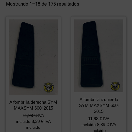
Mostrando 1–18 de 175 resultados
Alfombrilla izquierda
Alfombrilla derecha SYM
SYM MAXSYM 600i
MAXSYM 600i 2015
2015
11,98
€
IVA
11,98
€
IVA
8,39
€
incluido
IVA
8,39
€
incluido
IVA
incluido
incluido