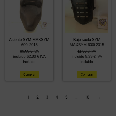
Asiento SYM MAXSYM
Bajo suelo SYM
600i 2015
MAXSYM 600i 2015
El
El
89,99
€
11,98
€
IVA
IVA
precio
precio
62,99
€
8,39
€
incluido
IVA
incluido
IVA
original
actual
incluido
incluido
era:
es:
120,88 €.
89,99 €.
Comprar
Comprar
1
2
3
4
5
…
10
→