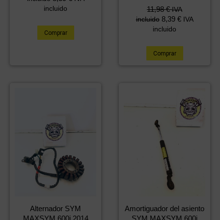
incluido
11,98
€
IVA
8,39
€
incluido
IVA
incluido
Comprar
Comprar
Alternador SYM
Amortiguador del asiento
MAXSYM 600i 2014
SYM MAXSYM 600i