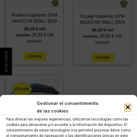
Asidero izquierdo SYM
Espejo izquierdo SYM
MAXSYM 500cc 2019
MAXSYM 500cc 2019
36,18
€
IVA
48,28
€
IVA
25,33
€
incluido
IVA
33,80
€
incluido
IVA
incluido
incluido
Comprar
Comprar
¡Oferta!
Gestionar el consentimiento
de las cookies
Tapa trasera izquierda
Para ofrecer las mejores experiencias, utilizamos tecnologías como las
SYM MAXSYM 500cc
cookies para almacenar y/o acceder a la información del dispositivo. El
2019
consentimiento de estas tecnologías nos permitirá procesar datos como
El
El
29,99
€
el comportamiento de navegación o las identificaciones únicas en este
IVA