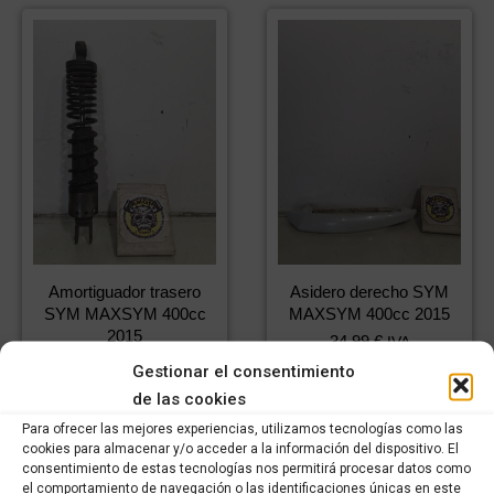
Amortiguador trasero
Asidero derecho SYM
SYM MAXSYM 400cc
MAXSYM 400cc 2015
2015
34,99
€
IVA
79,99
€
24,49
€
IVA
incluido
IVA
Gestionar el consentimiento
56,00
€
incluido
IVA
incluido
de las cookies
incluido
Para ofrecer las mejores experiencias, utilizamos tecnologías como las
Comprar
cookies para almacenar y/o acceder a la información del dispositivo. El
Comprar
consentimiento de estas tecnologías nos permitirá procesar datos como
el comportamiento de navegación o las identificaciones únicas en este