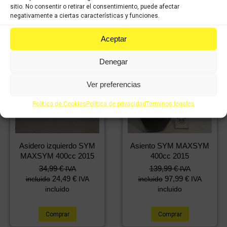
sitio. No consentir o retirar el consentimiento, puede afectar
negativamente a ciertas características y funciones.
Aceptar
Denegar
Ver preferencias
Política de Cookies
Política de privacidad
Términos legales
Asidero izquierdo SYM
Asiento SYM MAXSYM
MAXSYM 400cc 2015
400cc 2015
34,99
€
139,99
€
IVA
IVA
24,49
€
97,99
€
incluido
IVA
incluido
IVA
incluido
incluido
Comprar
Comprar