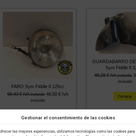
GUARDABARRO DE
Sym Fiddle II 
48,28
€
3
IVA incluido
incluido
FARO Sym Fiddle II 125cc
66,43
€
46,50
€
IVA incluido
IVA
Comprar
incluido
Comprar
Gestionar el consentimiento de las cookies
ofrecer las mejores experiencias, utilizamos tecnologías como las cookies para