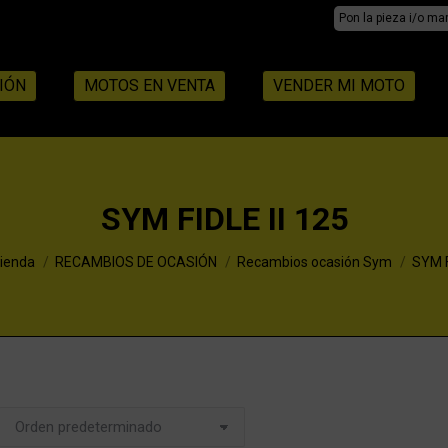
Search:
IÓN
MOTOS EN VENTA
VENDER MI MOTO
SYM FIDLE II 125
ere:
ienda
RECAMBIOS DE OCASIÓN
Recambios ocasión Sym
SYM F