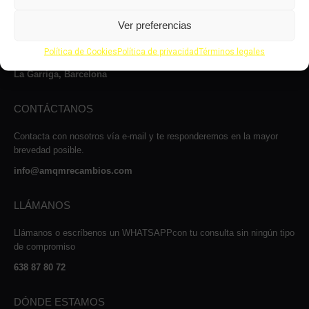
Le atenderemos con mucho gusto dentro de nuestro horario: de lunes
Ver preferencias
a jueves, de 8 a 14:00h y de 15 a 17:00h, viernes de 8:00 a 14:00 y
de 15:00 a 16:00 y los sábados de 9:00 a 13:00h.
Política de Cookies
Política de privacidad
Términos legales
Carrer Josep Maria Sert, 13, Nave 2, 08530
La Garriga, Barcelona
CONTÁCTANOS
Contacta con nosotros vía e-mail y te responderemos en la mayor
brevedad posible.
info@amqmrecambios.com
LLÁMANOS
Llámanos o escríbenos un WHATSAPPcon tu consulta sin ningún tipo
de compromiso
638 87 80 72
DÓNDE ESTAMOS