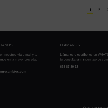
1
2
TANOS
LLÁMANOS
on nosotros vía e-mail y te
Llámanos o escríbenos un WHA
emos en la mayor brevedad
tu consulta sin ningún tipo de co
638 87 80 72
mrecambios.com
© 2026 AMQM Re