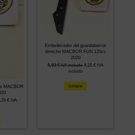
Embellecedor del guardabarros
derecho MACBOR FUN 125cc
2020
5,93
€
4,15
€
IVA incluido
IVA
incluido
sis MACBOR
Comprar
020
,15
€
IVA