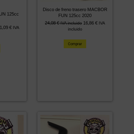
Disco de freno trasero MACBOR
UN 125cc
FUN 125cc 2020
24,08
€
16,86
€
IVA incluido
IVA
1,09
€
IVA
incluido
Comprar