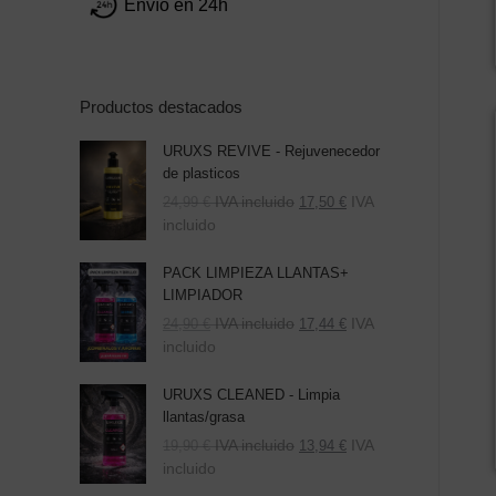
Envío en 24h
Productos destacados
URUXS REVIVE - Rejuvenecedor
de plasticos
IVA incluido
IVA
24,99
€
17,50
€
incluido
PACK LIMPIEZA LLANTAS+
LIMPIADOR
El
El
IVA incluido
IVA
24,90
€
17,44
€
precio
precio
incluido
original
actual
era:
es:
URUXS CLEANED - Limpia
39,80 €.
24,90 €.
llantas/grasa
IVA incluido
IVA
19,90
€
13,94
€
incluido