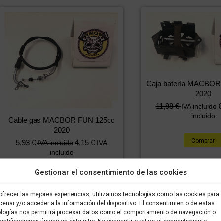
Caja batería MACBOR
2020
11,98
€
IVA incluido
incluido
Cable gas MACBOR FUN 125cc
2020
Comprar
5,93
€
4,15
€
IVA incluido
IVA
incluido
Gestionar el consentimiento de las cookies
Comprar
ofrecer las mejores experiencias, utilizamos tecnologías como las cookies para
enar y/o acceder a la información del dispositivo. El consentimiento de estas
logías nos permitirá procesar datos como el comportamiento de navegación o
dentificaciones únicas en este sitio. No consentir o retirar el consentimiento,