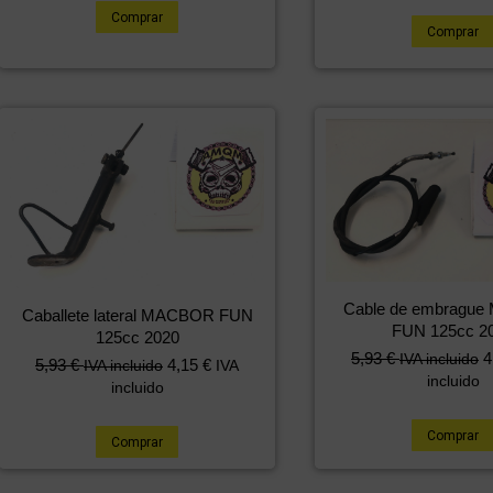
Comprar
Comprar
Cable de embragu
Caballete lateral MACBOR FUN
FUN 125cc 2
125cc 2020
5,93
€
4
IVA incluido
5,93
€
4,15
€
IVA incluido
IVA
incluido
incluido
Comprar
Comprar