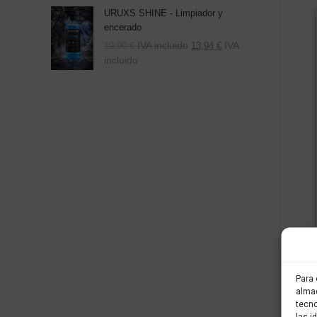
URUXS SHINE - Limpiador y
encerado
IVA incluido
IVA
19,90
€
13,94
€
incluido
Para 
almac
tecno
las i