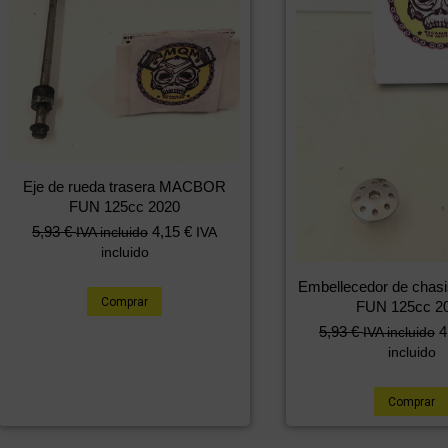
Eje de rueda trasera MACBOR
FUN 125cc 2020
5,93
€
4,15
€
IVA incluido
IVA
incluido
Embellecedor de cha
Comprar
FUN 125cc 2
5,93
€
4
IVA incluido
incluido
Comprar