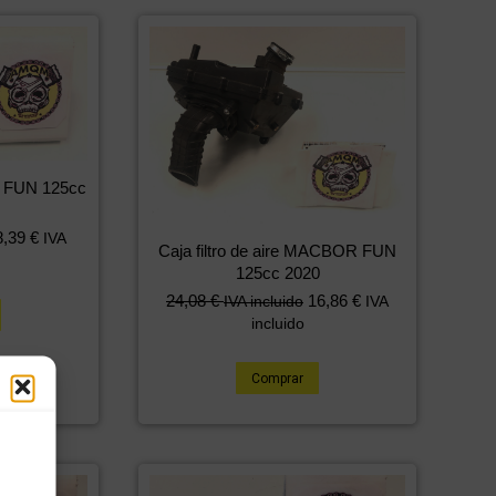
 FUN 125cc
8,39
€
IVA
Caja filtro de aire MACBOR FUN
125cc 2020
24,08
€
16,86
€
IVA incluido
IVA
incluido
Comprar