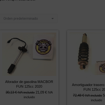
Aforador de gasolina MACBOR
Amortiguador trase
FUN 125cc 2020
FUN 125cc 2
30,13
€
21,09
€
IVA incluido
IVA
72,48
€
5
IVA incluido
incluido
incluido