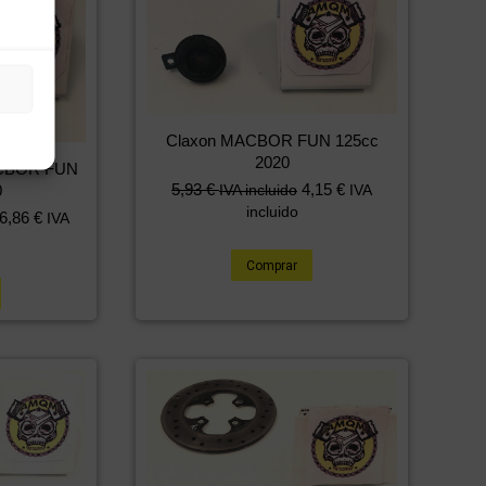
Claxon MACBOR FUN 125cc
2020
MACBOR FUN
5,93
€
4,15
€
IVA incluido
IVA
0
incluido
6,86
€
IVA
Comprar