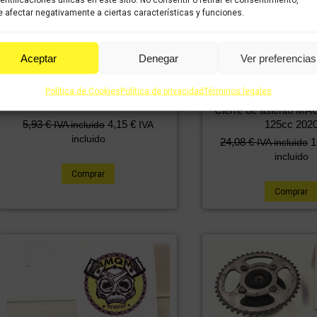
 afectar negativamente a ciertas características y funciones.
Aceptar
Denegar
Ver preferencias
Política de Cookies
Política de privacidad
Términos legales
Catadrioptico derecho MACBOR
FUN 125cc 2020
Cierre de asiento 
5,93
€
4,15
€
125cc 202
IVA incluido
IVA
incluido
24,08
€
1
IVA incluido
incluido
Comprar
Comprar