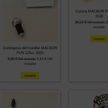
Corona MACBOR F
2020
30,13
€
2
IVA incluido
incluido
Comprar
Contrapeso del manillar MACBOR
FUN 125cc 2020
5,93
€
4,15
€
IVA incluido
IVA
incluido
Comprar