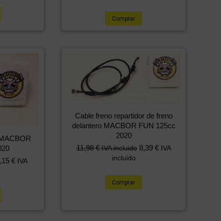
Comprar
Cable freno repartidor de freno
delantero MACBOR FUN 125cc
2020
e MACBOR
11,98
€
8,39
€
020
IVA incluido
IVA
incluido
,15
€
IVA
Comprar