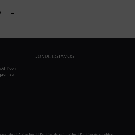
3
→
DÓNDE ESTAMOS
TSAPPcon
mpromiso
cambios |
Aviso legal
|
Política de privacidad
|
Política de cookies