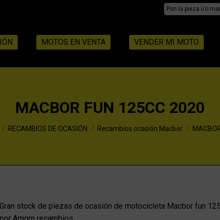
Search:
IÓN
MOTOS EN VENTA
VENDER MI MOTO
MACBOR FUN 125CC 2020
RECAMBIOS DE OCASIÓN
Recambios ocasión Macbor
MACBOR 
Gran stock de piezas de ocasión de motocicleta Macbor fun 125
por Amqm recambios.