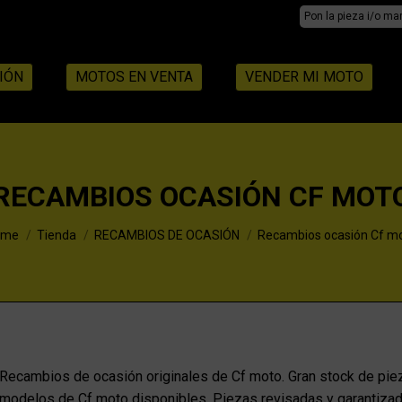
Search:
IÓN
MOTOS EN VENTA
VENDER MI MOTO
RECAMBIOS OCASIÓN CF MOT
u are here:
ome
Tienda
RECAMBIOS DE OCASIÓN
Recambios ocasión Cf m
Recambios de ocasión originales de Cf moto. Gran stock de pie
modelos de Cf moto disponibles. Piezas revisadas y garantiz