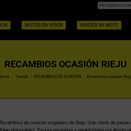
Search:
IÓN
MOTOS EN VENTA
VENDER MI MOTO
RECAMBIOS OCASIÓN RIEJU
You are here:
Home
Tienda
RECAMBIOS DE OCASIÓN
Recambios ocasión Riej
Recambios de ocasión originales de Rieju. Gran stock de piezas
Rieju disponibles. Piezas revisadas y garantizadas por Amqm 