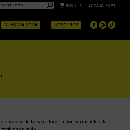
0,00
€
ES
CA
EN
FR
PT
0
NUESTRA ROPA
NOSOTROS
Facebook
Instagram
TikTok
page
page
page
opens
opens
opens
in
in
in
new
new
new
window
window
window
u
 de ocasión de la marca Rieju. Todos los modelos de
recambios de moto