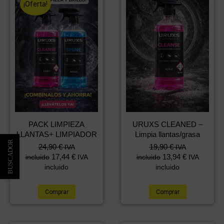
¡Oferta!
PACK LIMPIEZA
URUXS CLEANED –
LLANTAS+ LIMPIADOR
Limpia llantas/grasa
El
El
24,90
€
19,90
€
IVA
IVA
precio
precio
17,44
€
13,94
€
incluido
IVA
incluido
IVA
original
actual
incluido
incluido
era:
es:
39,80 €.
24,90 €.
Comprar
Comprar