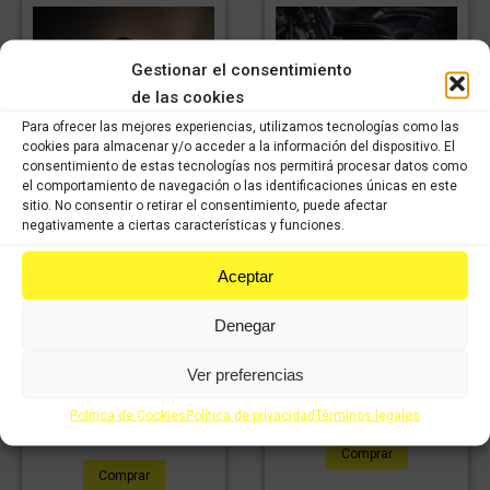
Gestionar el consentimiento
de las cookies
Para ofrecer las mejores experiencias, utilizamos tecnologías como las
cookies para almacenar y/o acceder a la información del dispositivo. El
consentimiento de estas tecnologías nos permitirá procesar datos como
el comportamiento de navegación o las identificaciones únicas en este
sitio. No consentir o retirar el consentimiento, puede afectar
negativamente a ciertas características y funciones.
Aceptar
URUXS REVIVE –
URUXS SHINE –
Denegar
Rejuvenecedor de
Limpiador y encerado
plasticos
19,90
€
IVA
Ver preferencias
24,99
€
13,94
€
IVA
incluido
IVA
17,50
€
incluido
IVA
incluido
Política de Cookies
Política de privacidad
Términos legales
incluido
Comprar
Comprar