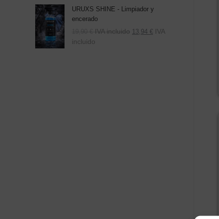
URUXS SHINE - Limpiador y
encerado
IVA incluido
IVA
19,90
€
13,94
€
incluido