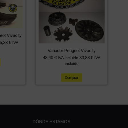
t Vivacity
5,33
€
IVA
Variador Peugeot Vivacity
48,40
€
33,88
€
IVA incluido
IVA
incluido
Comprar
DÓNDE ESTAMOS