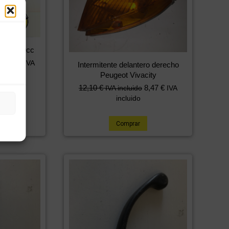
vacity 49cc
76,15
€
IVA
Intermitente delantero derecho
Peugeot Vivacity
12,10
€
8,47
€
IVA incluido
IVA
incluido
Comprar