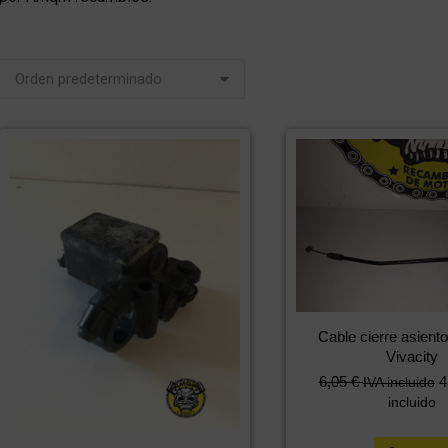
Cable cierre asient
Vivacity
6,05
€
4
IVA incluido
incluido