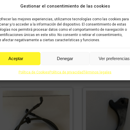
Gestionar el consentimiento de las cookies
ofrecer las mejores experiencias, utilizamos tecnologías como las cookies para
enar y/o acceder a la información del dispositivo. El consentimiento de estas
Horquilla Peugeot Vi
logías nos permitirá procesar datos como el comportamiento de navegación o
Espejo izquierdo Peugeot Vivacity
dentificaciones únicas en este sitio. No consentir o retirar el consentimiento,
108,78
€
IVA incluido
 afectar negativamente a ciertas características y funciones.
11,98
€
8,39
€
IVA incluido
IVA
incluido
incluido
Comprar
Aceptar
Denegar
Ver preferencias
Comprar
Política de Cookies
Política de privacidad
Términos legales