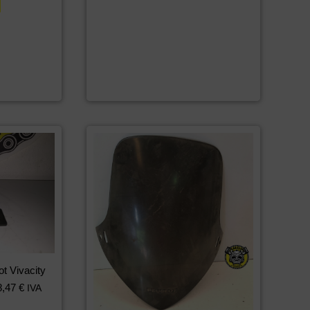
t Vivacity
8,47
€
IVA