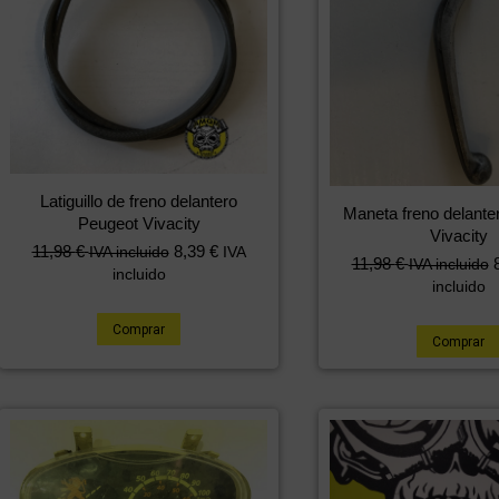
Latiguillo de freno delantero
Maneta freno delante
Peugeot Vivacity
Vivacity
11,98
€
8,39
€
IVA incluido
IVA
11,98
€
IVA incluido
incluido
incluido
Comprar
Comprar