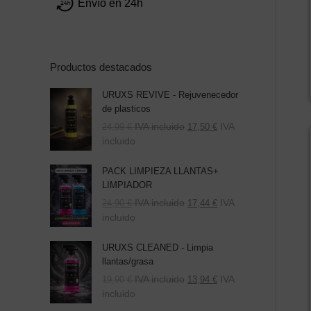
Envío en 24h
Productos destacados
URUXS REVIVE - Rejuvenecedor
de plasticos
IVA incluido
IVA
24,99
€
17,50
€
incluido
PACK LIMPIEZA LLANTAS+
LIMPIADOR
El
El
IVA incluido
IVA
24,90
€
17,44
€
precio
precio
incluido
original
actual
era:
es:
URUXS CLEANED - Limpia
39,80 €.
24,90 €.
llantas/grasa
IVA incluido
IVA
19,90
€
13,94
€
incluido