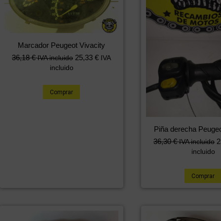
Marcador Peugeot Vivacity
36,18
€
25,33
€
IVA incluido
IVA
incluido
Comprar
Piña derecha Peugeo
36,30
€
2
IVA incluido
incluido
Comprar