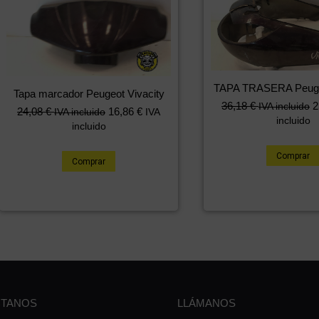
TAPA TRASERA Peugeo
Tapa marcador Peugeot Vivacity
36,18
€
2
IVA incluido
24,08
€
16,86
€
IVA incluido
IVA
incluido
incluido
Comprar
Comprar
TANOS
LLÁMANOS