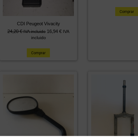
Comprar
CDI Peugeot Vivacity
24,20
€
16,94
€
IVA incluido
IVA
incluido
Comprar