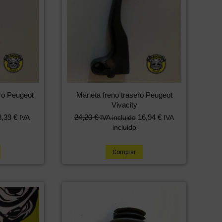
ro Peugeot
Maneta freno trasero Peugeot
Vivacity
8,39
€
24,20
€
16,94
€
IVA
IVA incluido
IVA
incluido
Comprar