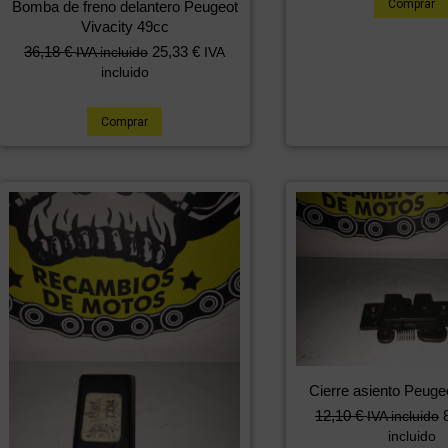
Comprar
Bomba de freno delantero Peugeot
Vivacity 49cc
36,18
€
25,33
€
IVA incluido
IVA
incluido
Comprar
Cierre asiento Peugeo
12,10
€
IVA incluido
incluido