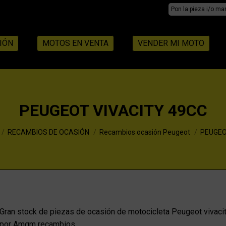
Search:
IÓN
MOTOS EN VENTA
VENDER MI MOTO
PEUGEOT VIVACITY 49CC
RECAMBIOS DE OCASIÓN
Recambios ocasión Peugeot
PEUGEO
Gran stock de piezas de ocasión de motocicleta Peugeot vivacit
por Amqm recambios.