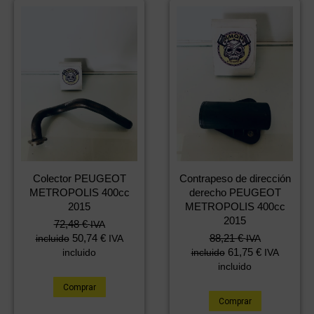
Colector PEUGEOT
Contrapeso de dirección
METROPOLIS 400cc
derecho PEUGEOT
2015
METROPOLIS 400cc
2015
72,48
€
IVA
50,74
€
88,21
€
incluido
IVA
IVA
61,75
€
incluido
incluido
IVA
incluido
Comprar
Comprar