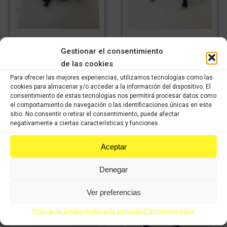
Bomba de freno trasero
Caballete central
Gestionar el consentimiento
PEUGEOT
PEUGEOT
METROPOLIS 400cc
METROPOLIS 400cc
de las cookies
2015
2015
Para ofrecer las mejores experiencias, utilizamos tecnologías como las
60,38
€
39,81
€
IVA
IVA
cookies para almacenar y/o acceder a la información del dispositivo. El
42,27
€
27,87
€
incluido
IVA
incluido
IVA
consentimiento de estas tecnologías nos permitirá procesar datos como
incluido
incluido
el comportamiento de navegación o las identificaciones únicas en este
sitio. No consentir o retirar el consentimiento, puede afectar
negativamente a ciertas características y funciones.
Comprar
Comprar
Aceptar
Denegar
Ver preferencias
Política de Cookies
Política de privacidad
Términos legales