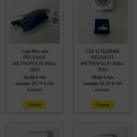
Caja filtro aire
CDI 1178228400
PEUGEOT
PEUGEOT
METROPOLIS 400cc
METROPOLIS 400cc
2015
2015
72,48
€
76,11
€
IVA
IVA
50,74
€
53,28
€
incluido
IVA
incluido
IVA
incluido
incluido
Comprar
Comprar