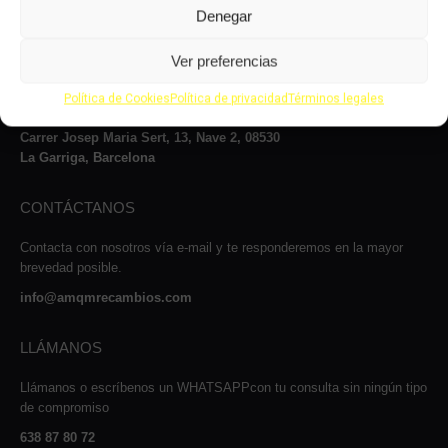
Denegar
VISÍTANOS
Ver preferencias
Le atenderemos con mucho gusto dentro de nuestro horario: de lunes
a jueves, de 8 a 14:00h y de 15 a 17:00h, viernes de 8:00 a 14:00 y
Política de Cookies
Política de privacidad
Términos legales
de 15:00 a 16:00 y los sábados de 9:00 a 13:00h.
Carrer Josep Maria Sert, 13, Nave 2, 08530
La Garriga, Barcelona
CONTÁCTANOS
Contacta con nosotros vía e-mail y te responderemos en la mayor
brevedad posible.
info@amqmrecambios.com
LLÁMANOS
Llámanos o escríbenos un WHATSAPPcon tu consulta sin ningún tipo
de compromiso
638 87 80 72