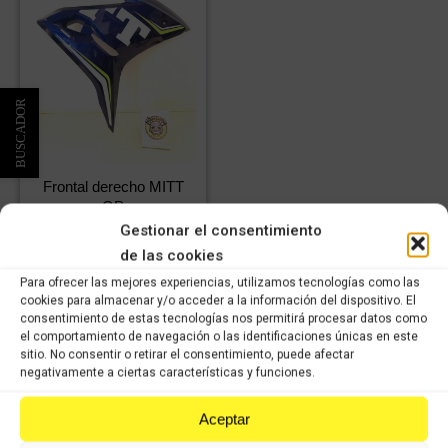
Frontal derecho MITT
GP
Gestionar el consentimiento
72,48
€
IVA
50,74
€
incluido
IVA
de las cookies
incluido
Para ofrecer las mejores experiencias, utilizamos tecnologías como las
cookies para almacenar y/o acceder a la información del dispositivo. El
consentimiento de estas tecnologías nos permitirá procesar datos como
Comprar
el comportamiento de navegación o las identificaciones únicas en este
sitio. No consentir o retirar el consentimiento, puede afectar
negativamente a ciertas características y funciones.
Aceptar