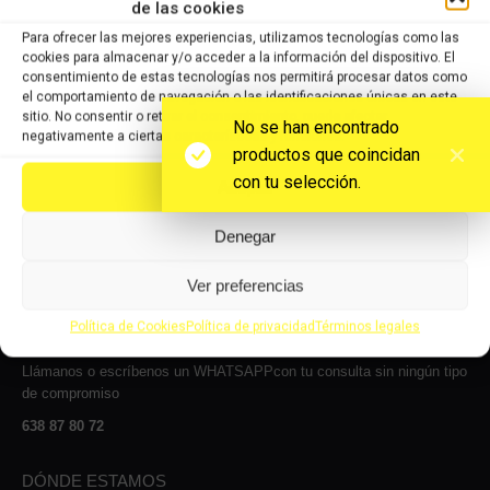
de las cookies
Le atenderemos con mucho gusto dentro de nuestro horario: de lunes
Para ofrecer las mejores experiencias, utilizamos tecnologías como las
a jueves, de 8 a 14:00h y de 15 a 17:00h, viernes de 8:00 a 14:00 y
cookies para almacenar y/o acceder a la información del dispositivo. El
de 15:00 a 16:00 y los sábados de 9:00 a 13:00h.
consentimiento de estas tecnologías nos permitirá procesar datos como
el comportamiento de navegación o las identificaciones únicas en este
Carrer Josep Maria Sert, 13, Nave 2, 08530
sitio. No consentir o retirar el consentimiento, puede afectar
La Garriga, Barcelona
No se han encontrado
negativamente a ciertas características y funciones.
productos que coincidan
CONTÁCTANOS
con tu selección.
Aceptar
Contacta con nosotros vía e-mail y te responderemos en la mayor
Denegar
brevedad posible.
info@amqmrecambios.com
Ver preferencias
LLÁMANOS
Política de Cookies
Política de privacidad
Términos legales
Llámanos o escríbenos un WHATSAPPcon tu consulta sin ningún tipo
de compromiso
638 87 80 72
DÓNDE ESTAMOS