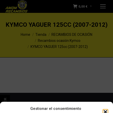
0,00
€
0
KYMCO YAGUER 125CC (2007-2012)
You are here:
Home
Tienda
RECAMBIOS DE OCASIÓN
Recambios ocasión Kymco
KYMCO YAGUER 125cc (2007-2012)
VISÍTANOS
Gestionar el consentimiento