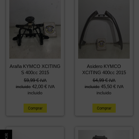
Araña KYMCO XCITING
Asidero KYMCO
S 400cc 2015
XCITING 400cc 2015
59,99
€
64,99
€
IVA
IVA
42,00
€
45,50
€
incluido
IVA
incluido
IVA
incluido
incluido
Comprar
Comprar