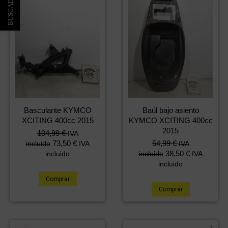
Basculante KYMCO
Baúl bajo asiento
XCITING 400cc 2015
KYMCO XCITING 400cc
2015
104,99
€
IVA
73,50
€
54,99
€
incluido
IVA
IVA
38,50
€
incluido
incluido
IVA
incluido
Comprar
Comprar