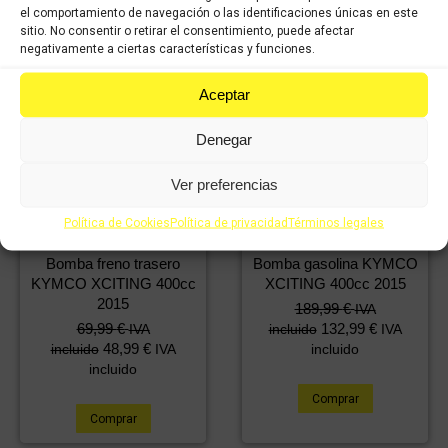
el comportamiento de navegación o las identificaciones únicas en este
sitio. No consentir o retirar el consentimiento, puede afectar
negativamente a ciertas características y funciones.
Aceptar
Denegar
Ver preferencias
Política de Cookies
Política de privacidad
Términos legales
Bomba freno trasero
Bomba gasolina KYMCO
KYMCO XCITING 400cc
XCITING 400cc 2015
2015
189,99
€
IVA
69,99
€
132,99
€
IVA
incluido
IVA
48,99
€
incluido
IVA
incluido
incluido
Comprar
Comprar