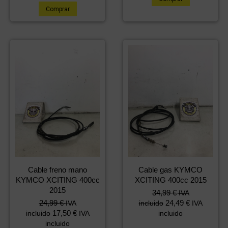
Comprar
Cable freno mano
Cable gas KYMCO
KYMCO XCITING 400cc
XCITING 400cc 2015
2015
34,99
€
IVA
24,99
€
24,49
€
IVA
incluido
IVA
17,50
€
incluido
IVA
incluido
incluido