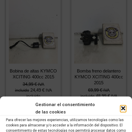
Bobina de altas KYMCO
Bomba freno delantero
XCITING 400cc 2015
KYMCO XCITING 400cc
2015
34,99
€
IVA
24,49
€
69,99
€
incluido
IVA
IVA
48,99
€
incluido
incluido
IVA
incluido
Gestionar el consentimiento
Comprar
de las cookies
Comprar
Para ofrecer las mejores experiencias, utilizamos tecnologías como las
cookies para almacenar y/o acceder a la información del dispositivo. El
consentimiento de estas tecnologías nos permitirá procesar datos como