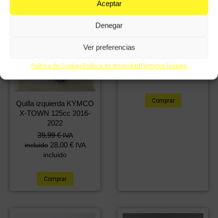
Aceptar
Denegar
Quilla izquierda KYMCO
X-TOWN 2016-2022
Ver preferencias
29,99
€
IVA
20,99
€
Política de Cookies
Política de privacidad
Términos legales
incluido
IVA
incluido
Comprar
Quilla izquierda KYMCO
X-TOWN 125cc 2016-
2022
39,99
€
IVA
28,00
€
incluido
IVA
incluido
Comprar