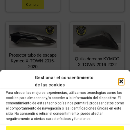
Comprar
Protector tubo de escape
Quilla derecha KYMCO
Kymco X-TOWN 2016-
X-TOWN 2016-2022
2020
29,99
€
IVA
36,18
€
IVA
Gestionar el consentimiento
20,99
€
incluido
IVA
25,33
€
incluido
IVA
incluido
de las cookies
incluido
Para ofrecer las mejores experiencias, utilizamos tecnologías como las
cookies para almacenar y/o acceder a la información del dispositivo. El
Comprar
Comprar
consentimiento de estas tecnologías nos permitirá procesar datos como
el comportamiento de navegación o las identificaciones únicas en este
sitio. No consentir o retirar el consentimiento, puede afectar
negativamente a ciertas características y funciones.