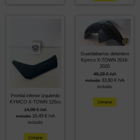
Guardabarros delantero
Kymco X-TOWN 2016-
2020
48,28
€
IVA
33,80
€
incluido
IVA
incluido
Frontal inferior izquierdo
KYMCO X-TOWN 125cc
Comprar
14,99
€
IVA
10,49
€
incluido
IVA
incluido
Comprar