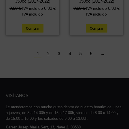
350cc (2017-2022)
350cc (2017-2022)
9,99
€
6,99
€
9,99
€
6,99
€
IVA incluido
IVA incluido
IVA incluido
IVA incluido
Comprar
Comprar
1
2
3
4
5
6
→
VISÍTANOS
Le atenderemos con mucho gusto dentro de nuestro horario: de lunes
a jueves, de 8 a 14:00h y de 15 a 17:00h, viernes de 8:00 a 14:00 y
de 15:00 a 16:00 y los sábados de 9:00 a 13:00h.
Carrer Josep Maria Sert, 13, Nave 2, 08530