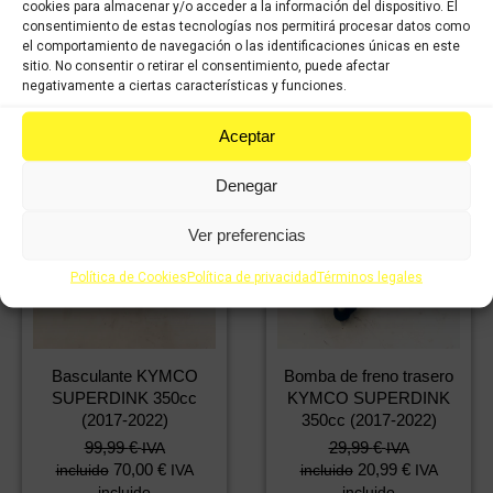
cookies para almacenar y/o acceder a la información del dispositivo. El
consentimiento de estas tecnologías nos permitirá procesar datos como
Comprar
el comportamiento de navegación o las identificaciones únicas en este
sitio. No consentir o retirar el consentimiento, puede afectar
negativamente a ciertas características y funciones.
Aceptar
Denegar
Ver preferencias
Política de Cookies
Política de privacidad
Términos legales
Basculante KYMCO
Bomba de freno trasero
SUPERDINK 350cc
KYMCO SUPERDINK
(2017-2022)
350cc (2017-2022)
99,99
€
29,99
€
IVA
IVA
70,00
€
20,99
€
incluido
IVA
incluido
IVA
incluido
incluido