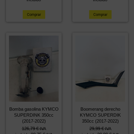
Comprar
Comprar
Bomba gasolina KYMCO
Boomerang derecho
SUPERDINK 350cc
KYMCO SUPERDIK
(2017-2022)
350cc (2017-2022)
126,79
€
29,99
€
IVA
IVA