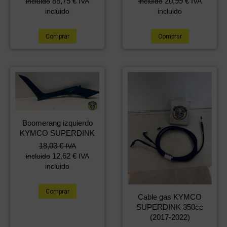
88,75
€
20,99
€
incluido
IVA
incluido
IVA
incluido
incluido
Comprar
Comprar
Boomerang izquierdo
KYMCO SUPERDINK
18,03
€
IVA
12,62
€
incluido
IVA
incluido
Comprar
Cable gas KYMCO
SUPERDINK 350cc
(2017-2022)