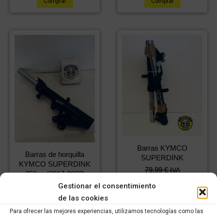
Comprar
Comprar
Barras KYMCO
Barras de horquilla
SUPERDINK
KYMCO SUPERDINK
79,99
€
IVA
350cc (2017-2022)
56,00
€
incluido
IVA
Gestionar el consentimiento
99,99
€
IVA
incluido
70,00
€
incluido
IVA
de las cookies
incluido
Para ofrecer las mejores experiencias, utilizamos tecnologías como las
Comprar