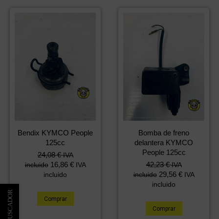
Bendix KYMCO People
Bomba de freno
125cc
delantera KYMCO
People 125cc
24,08
€
IVA
16,86
€
42,23
€
incluido
IVA
IVA
29,56
€
incluido
incluido
IVA
incluido
Comprar
Comprar