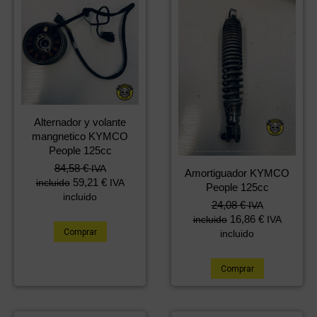
Alternador y volante
mangnetico KYMCO
People 125cc
84,58
€
IVA
Amortiguador KYMCO
59,21
€
incluido
IVA
People 125cc
incluido
24,08
€
IVA
16,86
€
incluido
IVA
Comprar
incluido
Comprar