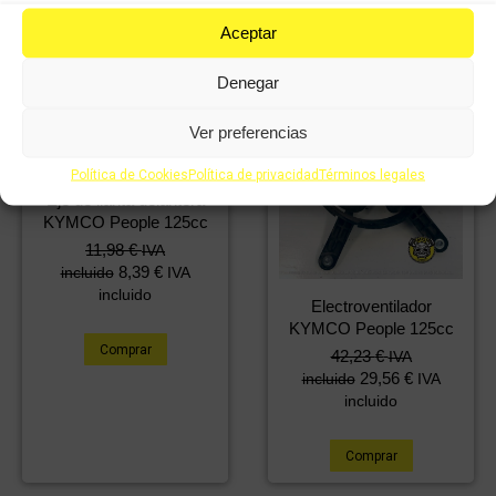
Aceptar
Denegar
Ver preferencias
Política de Cookies
Política de privacidad
Términos legales
Eje de llanta delantera
KYMCO People 125cc
11,98
€
IVA
8,39
€
incluido
IVA
incluido
Electroventilador
KYMCO People 125cc
Comprar
42,23
€
IVA
29,56
€
incluido
IVA
incluido
Comprar