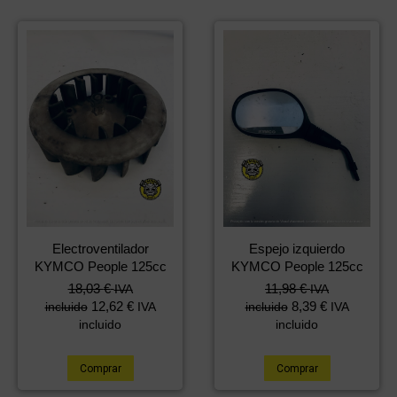
Electroventilador
Espejo izquierdo
KYMCO People 125cc
KYMCO People 125cc
18,03
€
11,98
€
IVA
IVA
12,62
€
8,39
€
incluido
IVA
incluido
IVA
incluido
incluido
Comprar
Comprar