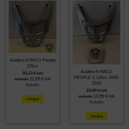
Asidero KYMCO People
125cc
Asidero KYMCO
30,13
€
IVA
PEOPLE S 125cc 2005-
21,09
€
incluido
IVA
2010
incluido
19,99
€
IVA
13,99
€
incluido
IVA
Comprar
incluido
Comprar