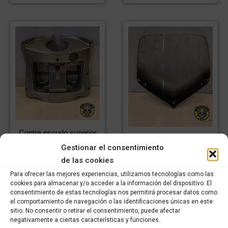
Contra escudo superior
Cupula KYMCO People
KYMCO People 125cc
Gestionar el consentimiento
125cc
42,23
€
IVA
de las cookies
54,33
€
IVA
29,56
€
incluido
IVA
38,03
€
incluido
IVA
Para ofrecer las mejores experiencias, utilizamos tecnologías como las
incluido
incluido
cookies para almacenar y/o acceder a la información del dispositivo. El
consentimiento de estas tecnologías nos permitirá procesar datos como
el comportamiento de navegación o las identificaciones únicas en este
Comprar
Comprar
sitio. No consentir o retirar el consentimiento, puede afectar
negativamente a ciertas características y funciones.