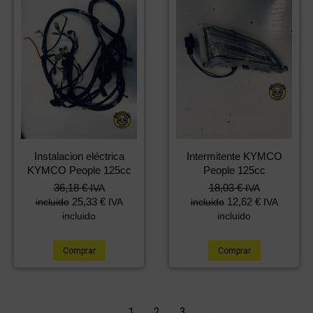
Instalacion eléctrica
Intermitente KYMCO
KYMCO People 125cc
People 125cc
36,18
€
18,03
€
IVA
IVA
25,33
€
12,62
€
incluido
IVA
incluido
IVA
incluido
incluido
Comprar
Comprar
1
2
3
→