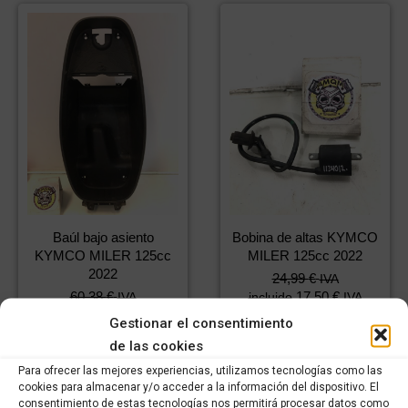
Baúl bajo asiento
Bobina de altas KYMCO
KYMCO MILER 125cc
MILER 125cc 2022
2022
24,99
€
IVA
60,38
€
17,50
€
IVA
incluido
IVA
42,27
€
incluido
IVA
incluido
Gestionar el consentimiento
incluido
de las cookies
Comprar
Para ofrecer las mejores experiencias, utilizamos tecnologías como las
Comprar
cookies para almacenar y/o acceder a la información del dispositivo. El
consentimiento de estas tecnologías nos permitirá procesar datos como