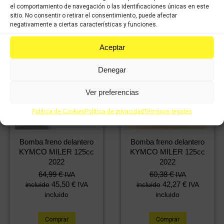
el comportamiento de navegación o las identificaciones únicas en este
sitio. No consentir o retirar el consentimiento, puede afectar
negativamente a ciertas características y funciones.
Aceptar
Denegar
Ver preferencias
Política de Cookies
Política de privacidad
Términos legales
Bomba freno delantero
Bomba freno delantero
KYMCO MILER 125cc
KYMCO MILER 125cc
2022
2022
64,99
€
60,38
€
IVA
IVA
45,50
€
42,27
€
incluido
IVA
incluido
IVA
incluido
incluido
Comprar
Comprar