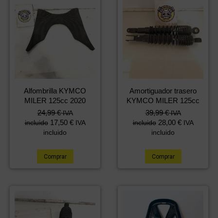
Alfombrilla KYMCO
Amortiguador trasero
MILER 125cc 2020
KYMCO MILER 125cc
24,99
€
39,99
€
IVA
IVA
17,50
€
28,00
€
incluido
IVA
incluido
IVA
incluido
incluido
Comprar
Comprar