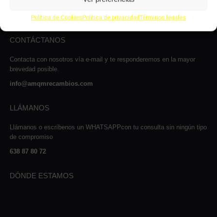
Carrer Josep Maria Sert, 13, Nave 2, 08530
La Garriga, Barcelona
Política de Cookies
Política de privacidad
Términos legales
CONTÁCTANOS
Contacta con nosotros vía e-mail y te responderemos en la mayor
brevedad posible.
info@amqmrecambios.com
LLÁMANOS
Llámanos o escríbenos un WHATSAPPcon tu consulta sin ningún tipo
de compromiso
638 87 80 72
DÓNDE ESTAMOS