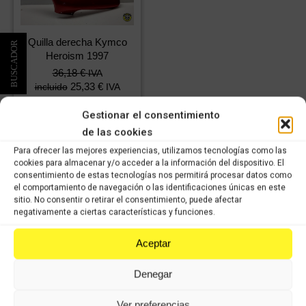
Quilla derecha Kymco
Heroism 1997
36,18
€
IVA
25,33
€
incluido
IVA
incluido
Gestionar el consentimiento
de las cookies
Comprar
Para ofrecer las mejores experiencias, utilizamos tecnologías como las
cookies para almacenar y/o acceder a la información del dispositivo. El
consentimiento de estas tecnologías nos permitirá procesar datos como
el comportamiento de navegación o las identificaciones únicas en este
sitio. No consentir o retirar el consentimiento, puede afectar
negativamente a ciertas características y funciones.
VISÍTANOS
Aceptar
Le atenderemos con mucho gusto dentro de nuestro horario: de lunes
Denegar
a jueves, de 8 a 14:00h y de 15 a 17:00h, viernes de 8:00 a 14:00 y
de 15:00 a 16:00 y los sábados de 9:00 a 13:00h.
Ver preferencias