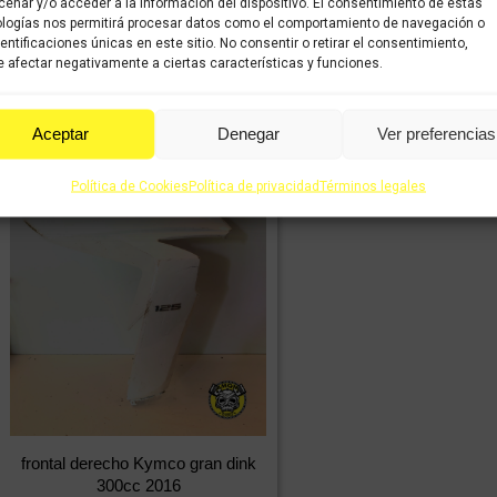
enar y/o acceder a la información del dispositivo. El consentimiento de estas
incluido
logías nos permitirá procesar datos como el comportamiento de navegación o
dentificaciones únicas en este sitio. No consentir o retirar el consentimiento,
Comprar
 afectar negativamente a ciertas características y funciones.
Comprar
Aceptar
Denegar
Ver preferencias
Política de Cookies
Política de privacidad
Términos legales
frontal derecho Kymco gran dink
300cc 2016