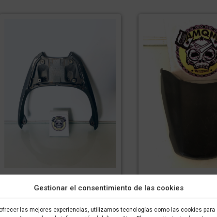
Asidero KYMCO SUPERDINK
Embellecedor porta 
Gestionar el consentimiento de las cookies
125/300cc 2017-2020
KYMCO SUPERDINK 
22
49,99
€
34,99
€
IVA incluido
IVA
ofrecer las mejores experiencias, utilizamos tecnologías como las cookies para
24,08
€
1
incluido
IVA incluido