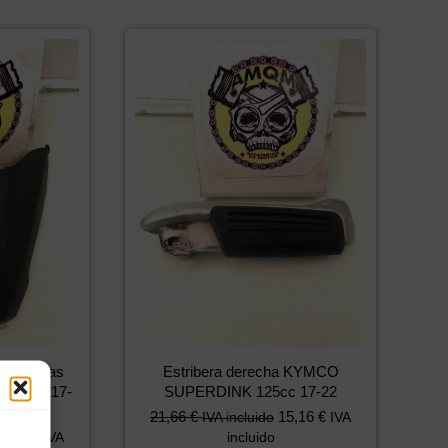
matrículas
Estribera derecha KYMCO
125cc 17-
SUPERDINK 125cc 17-22
21,66
€
15,16
€
IVA incluido
IVA
6,86
€
IVA
incluido