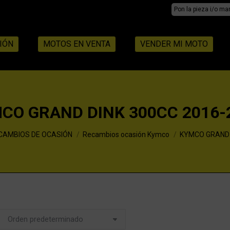
Search:
IÓN
MOTOS EN VENTA
VENDER MI MOTO
CO GRAND DINK 300CC 2016-
CAMBIOS DE OCASIÓN
Recambios ocasión Kymco
KYMCO GRAND D