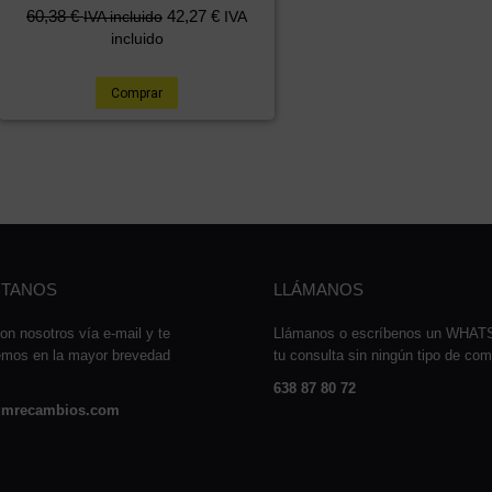
60,38
€
42,27
€
IVA incluido
IVA
incluido
Comprar
TANOS
LLÁMANOS
on nosotros vía e-mail y te
Llámanos o escríbenos un WHA
emos en la mayor brevedad
tu consulta sin ningún tipo de co
638 87 80 72
mrecambios.com