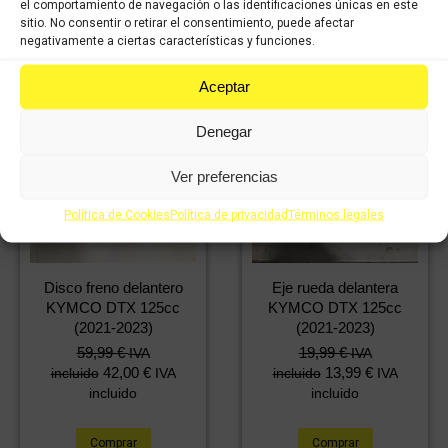
el comportamiento de navegación o las identificaciones únicas en este
sitio. No consentir o retirar el consentimiento, puede afectar
negativamente a ciertas características y funciones.
Aceptar
Denegar
Ver preferencias
Política de Cookies
Política de privacidad
Términos legales
Disco freno delantero
Eje rueda delantera
KYMCO DTX 125cc
KYMCO DTX 125cc
(2021-2023)
(2021-2023)
59,99
€
19,99
€
IVA
IVA
42,00
€
13,99
€
incluido
IVA
incluido
IVA
incluido
incluido
Comprar
Comprar