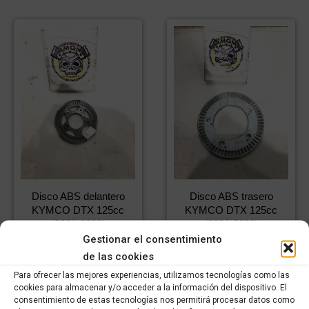
Disco ABS delantero
Disco ABS trasero
KYMCO DTX 125cc
KYMCO DTX 125cc
(2021-2023)
(2021-2023)
Gestionar el consentimiento
4,99
€
3,49
€
9,99
€
6,99
€
IVA incluido
IVA incluido
IVA incluido
IVA incluido
de las cookies
Para ofrecer las mejores experiencias, utilizamos tecnologías como las
cookies para almacenar y/o acceder a la información del dispositivo. El
Comprar
Comprar
consentimiento de estas tecnologías nos permitirá procesar datos como