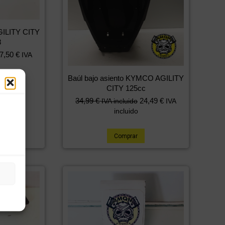
ILITY CITY
8
7,50
€
IVA
Baúl bajo asiento KYMCO AGILITY
CITY 125cc
34,99
€
24,49
€
IVA incluido
IVA
incluido
Comprar