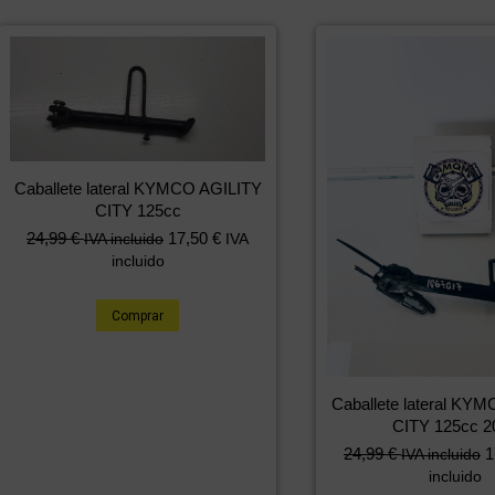
Caballete lateral KYMCO AGILITY
CITY 125cc
24,99
€
17,50
€
IVA incluido
IVA
incluido
Comprar
Caballete lateral KY
CITY 125cc 2
24,99
€
1
IVA incluido
incluido