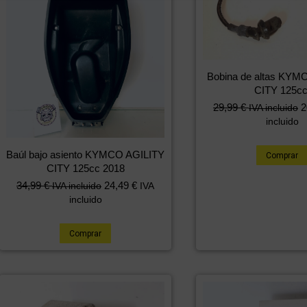
Bobina de altas KYM
CITY 125c
29,99
€
2
IVA incluido
incluido
Baúl bajo asiento KYMCO AGILITY
Comprar
CITY 125cc 2018
34,99
€
24,49
€
IVA incluido
IVA
incluido
Comprar