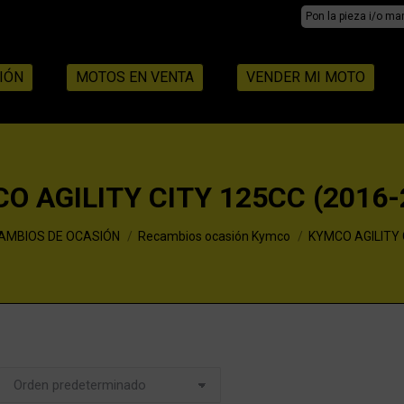
Search:
IÓN
MOTOS EN VENTA
VENDER MI MOTO
O AGILITY CITY 125CC (2016-
AMBIOS DE OCASIÓN
Recambios ocasión Kymco
KYMCO AGILITY 