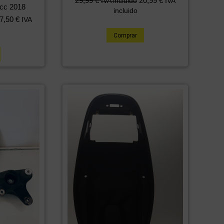
29,99
€
20,99
€
IVA incluido
IVA
cc 2018
incluido
7,50
€
IVA
Comprar