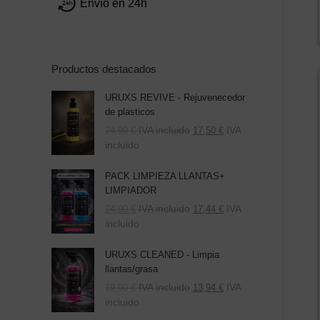
Envío en 24h
Productos destacados
URUXS REVIVE - Rejuvenecedor
de plasticos
IVA incluido
IVA
24,99
€
17,50
€
incluido
PACK LIMPIEZA LLANTAS+
LIMPIADOR
El
El
IVA incluido
IVA
24,90
€
17,44
€
precio
precio
incluido
original
actual
era:
es:
URUXS CLEANED - Limpia
39,80 €.
24,90 €.
llantas/grasa
IVA incluido
IVA
19,90
€
13,94
€
incluido