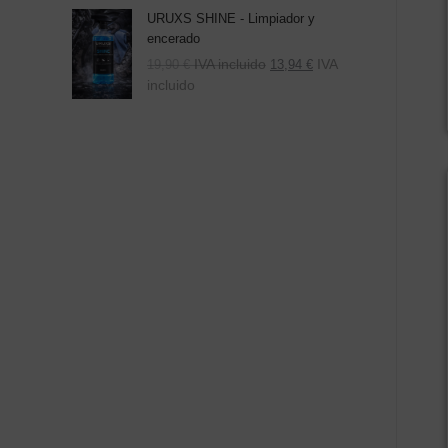
URUXS SHINE - Limpiador y
encerado
IVA incluido
IVA
19,90
€
13,94
€
incluido