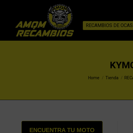
RECAMBIOS DE OCAS
KYMC
You are here:
Home
Tienda
REC
ENCUENTRA TU MOTO