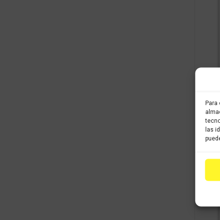
Para 
almac
tecno
las i
puede