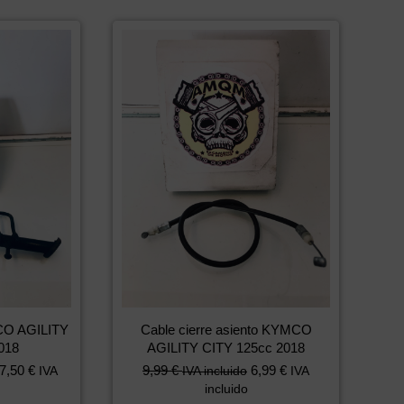
MCO AGILITY
Cable cierre asiento KYMCO
018
AGILITY CITY 125cc 2018
7,50
€
9,99
€
6,99
€
IVA
IVA incluido
IVA
incluido