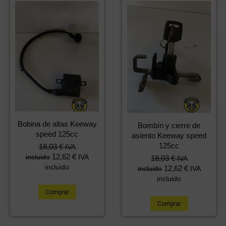
Bobina de altas Keeway
Bombín y cierre de
speed 125cc
asiento Keeway speed
125cc
18,03
€
IVA
12,62
€
incluido
IVA
18,03
€
IVA
incluido
12,62
€
incluido
IVA
incluido
Comprar
Comprar