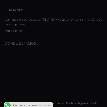
LLÁMANOS
Llámanos o escríbenos un WHATSAPPcon tu consulta sin ningún tipo
de compromiso
638 87 80 72
DÓNDE ESTAMOS
© 2026 AMQM Recambios |
Aviso legal
|
Política de privacidad
|
Contacta con nosotros >>>