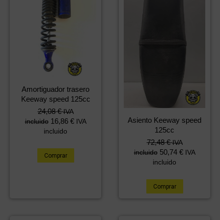
Amortiguador trasero
Keeway speed 125cc
24,08
€
IVA
Asiento Keeway speed
16,86
€
incluido
IVA
125cc
incluido
72,48
€
IVA
50,74
€
incluido
IVA
Comprar
incluido
Comprar