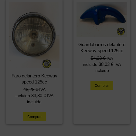
Guardabarros delantero
Keeway speed 125cc
54,33
€
IVA
38,03
€
incluido
IVA
incluido
Faro delantero Keeway
speed 125cc
Comprar
48,28
€
IVA
33,80
€
incluido
IVA
incluido
Comprar