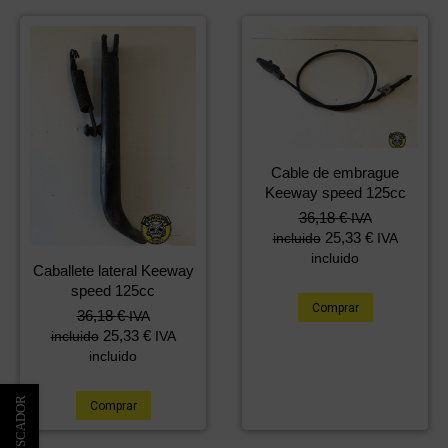
Cable de embrague
Keeway speed 125cc
36,18
€
IVA
25,33
€
incluido
IVA
incluido
Caballete lateral Keeway
speed 125cc
Comprar
36,18
€
IVA
25,33
€
incluido
IVA
incluido
Comprar