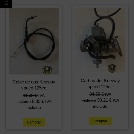
Carburador Keeway
Cable de gas Keeway
speed 125cc
speed 125cc
84,58
€
IVA
11,98
€
IVA
59,21
€
incluido
IVA
8,39
€
incluido
IVA
incluido
incluido
Comprar
Comprar