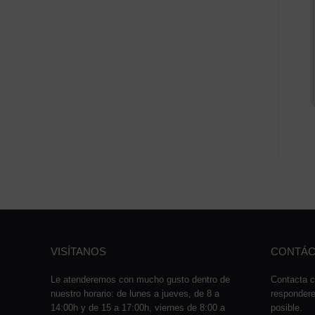
VISÍTANOS
CONTÁC
Le atenderemos con mucho gusto dentro de
Contacta c
nuestro horario: de lunes a jueves, de 8 a
responder
14:00h y de 15 a 17:00h, viernes de 8:00 a
posible.