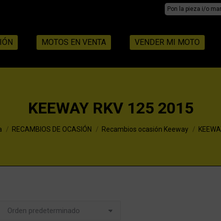
Search:
IÓN
MOTOS EN VENTA
VENDER MI MOTO
KEEWAY RKV 125 2015
a
RECAMBIOS DE OCASIÓN
Recambios ocasión Keeway
KEEWAY