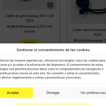
Cable de gas Keeway KRV 125
2015
11,98
€
8,39
€
IVA incluido
IVA
Cable reenvio Keew
incluido
2015
30,13
€
2
IVA incluido
Comprar
incluido
Gestionar el consentimiento de las cookies
Comprar
ofrecer las mejores experiencias, utilizamos tecnologías como las cookies para
enar y/o acceder a la información del dispositivo. El consentimiento de estas
logías nos permitirá procesar datos como el comportamiento de navegación o
dentificaciones únicas en este sitio. No consentir o retirar el consentimiento,
 afectar negativamente a ciertas características y funciones.
Aceptar
Denegar
Ver preferencias
Eje de llanta trasera Keeway KRV
Embellecedor de estri
Política de Cookies
Política de privacidad
Términos legales