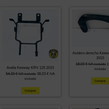
Asidero derecho Kee
2015
18,03
€
1
IVA incluido
Araña Keeway KRV 125 2015
incluido
54,33
€
38,03
€
IVA incluido
IVA
incluido
Comprar
Comprar