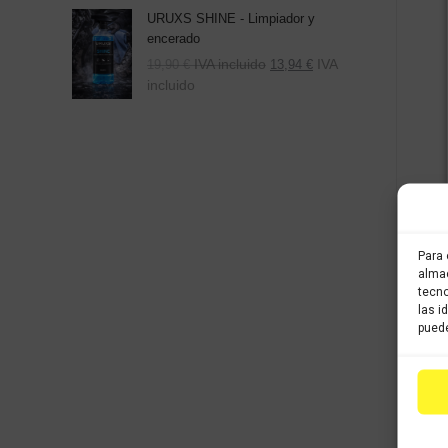
URUXS SHINE - Limpiador y
encerado
IVA incluido
IVA
19,90
€
13,94
€
incluido
Para 
almac
tecno
las i
puede