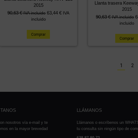
Llanta trasera Keew
2015
2015
90,63
€
63,44
€
IVA incluido
IVA
90,63
€
6
IVA incluido
incluido
incluido
Comprar
Comprar
1
2
TANOS
LLÁMANOS
on nosotros vía e-mail y te
Llámanos o escríbenos un WHA
emos en la mayor brevedad
tu consulta sin ningún tipo de co
638 87 80 72