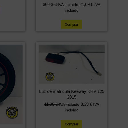
30,13
€
21,09
€
IVA incluido
IVA
incluido
Comprar
Luz de matricula Keeway KRV 125
2015
11,98
€
8,39
€
IVA incluido
IVA
incluido
Comprar