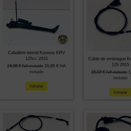
Caballete lateral Keeway KRV
125cc 2015
Cable de embrague 
125 2015
24,08
€
16,86
€
IVA incluido
IVA
18,03
€
1
incluido
IVA incluido
incluido
Comprar
Comprar