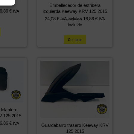
 2015
Embellecedor de estribera
6,86
€
izquierda Keeway KRV 125 2015
IVA
24,08
€
16,86
€
IVA incluido
IVA
incluido
Comprar
delantero
V 125 2015
6,86
€
IVA
Guardabarro trasero Keeway KRV
125 2015