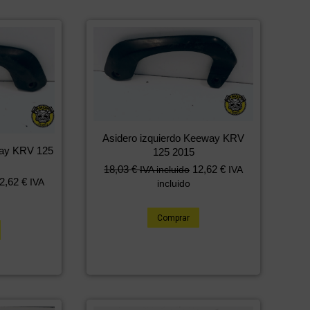
Asidero izquierdo Keeway KRV
way KRV 125
125 2015
18,03
€
12,62
€
IVA incluido
IVA
2,62
€
IVA
incluido
Comprar