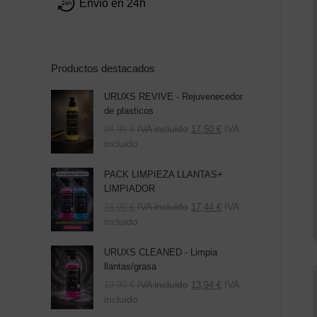
Envío en 24h
Productos destacados
URUXS REVIVE - Rejuvenecedor
de plasticos
IVA incluido
IVA
24,99
€
17,50
€
incluido
PACK LIMPIEZA LLANTAS+
LIMPIADOR
El
El
IVA incluido
IVA
24,90
€
17,44
€
precio
precio
incluido
original
actual
era:
es:
URUXS CLEANED - Limpia
39,80 €.
24,90 €.
llantas/grasa
IVA incluido
IVA
19,90
€
13,94
€
incluido