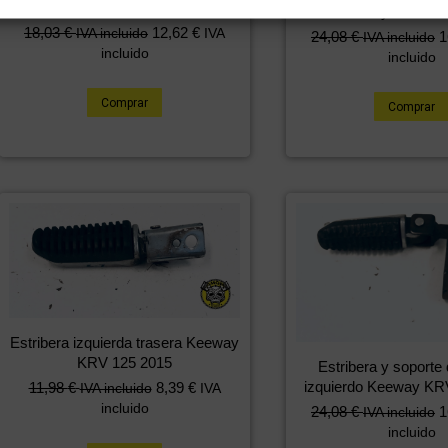
125 2015
Keeway KRV 125
18,03
€
12,62
€
IVA incluido
IVA
24,08
€
1
IVA incluido
incluido
incluido
Comprar
Comprar
Estribera izquierda trasera Keeway
KRV 125 2015
Estribera y soporte 
izquierdo Keeway KR
11,98
€
8,39
€
IVA incluido
IVA
incluido
24,08
€
1
IVA incluido
incluido