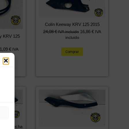
Colín Keeway KRV 125 2015
24,08
€
16,86
€
IVA incluido
IVA
ay KRV 125
incluido
1,09
€
IVA
Comprar
bera derecha