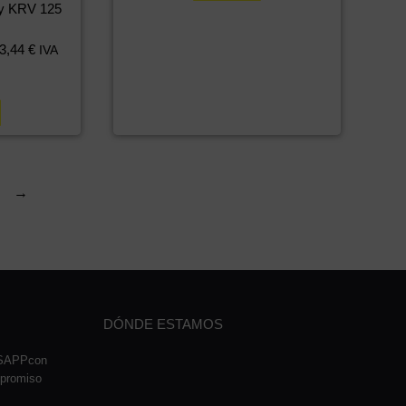
ay KRV 125
3,44
€
IVA
→
DÓNDE ESTAMOS
TSAPPcon
mpromiso