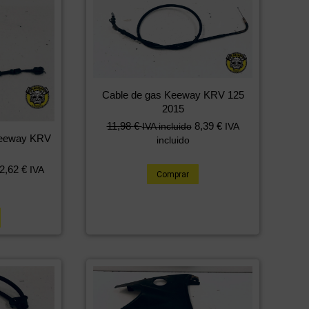
Cable de gas Keeway KRV 125
2015
11,98
€
8,39
€
IVA incluido
IVA
Keeway KRV
incluido
2,62
€
IVA
Comprar