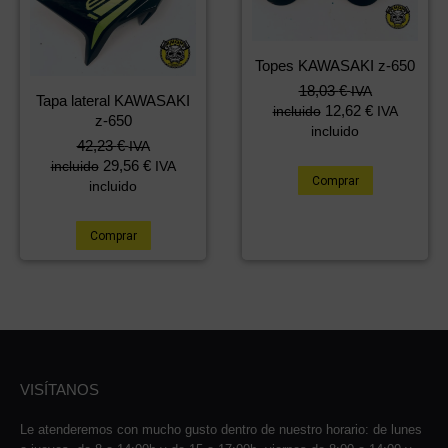
Topes KAWASAKI z-650
18,03
€
IVA
Tapa lateral KAWASAKI
12,62
€
incluido
IVA
z-650
incluido
42,23
€
IVA
29,56
€
incluido
IVA
Comprar
incluido
Comprar
VISÍTANOS
Le atenderemos con mucho gusto dentro de nuestro horario: de lunes