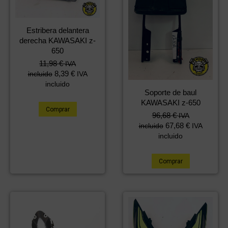
Estribera delantera
derecha KAWASAKI z-
650
11,98
€
IVA
8,39
€
incluido
IVA
incluido
Soporte de baul
KAWASAKI z-650
Comprar
96,68
€
IVA
67,68
€
incluido
IVA
incluido
Comprar