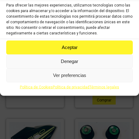
Para ofrecer las mejores experiencias, utilizamos tecnologías como las
cookies para almacenar y/o acceder a la información del dispositivo. El
consentimiento de estas tecnologías nos permitirá procesar datos como
el comportamiento de navegación o las identificaciones únicas en este
sitio. No consentir o retirar el consentimiento, puede afectar
negativamente a ciertas características y funciones.
Aceptar
Tapa KAWASAKI z-650
Tapa lateral derecha
30,13
€
Denegar
IVA
KAWASAKI z-650
21,09
€
incluido
IVA
34,99
€
IVA
incluido
Ver preferencias
24,49
€
incluido
IVA
incluido
Política de Cookies
Política de privacidad
Términos legales
Comprar
Comprar