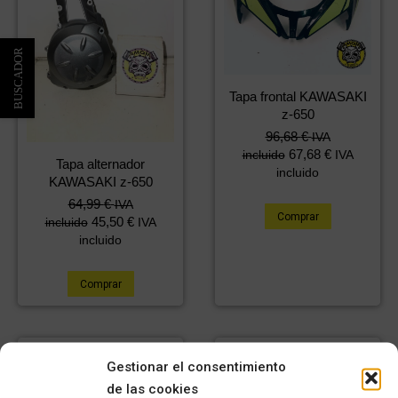
Tapa frontal KAWASAKI
z-650
96,68
€
IVA
67,68
€
incluido
IVA
Tapa alternador
incluido
KAWASAKI z-650
64,99
€
IVA
Comprar
45,50
€
incluido
IVA
incluido
Comprar
Gestionar el consentimiento
de las cookies