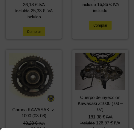
16,86
€
incluido
IVA
36,18
€
IVA
incluido
25,33
€
incluido
IVA
incluido
Comprar
Comprar
Cuerpo de inyección
Kawasaki Z1000 ( 03 –
07)
Corona KAWASAKI z-
1000 (03-08)
181,38
€
IVA
126,97
€
incluido
IVA
48,28
€
IVA
incluido
33,80
€
incluido
IVA