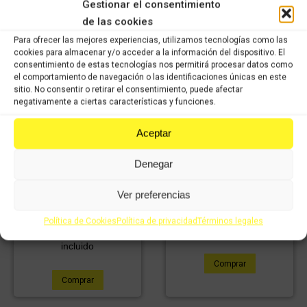
incluido
Gestionar el consentimiento
de las cookies
Comprar
Comprar
Para ofrecer las mejores experiencias, utilizamos tecnologías como las
cookies para almacenar y/o acceder a la información del dispositivo. El
consentimiento de estas tecnologías nos permitirá procesar datos como
el comportamiento de navegación o las identificaciones únicas en este
sitio. No consentir o retirar el consentimiento, puede afectar
negativamente a ciertas características y funciones.
Aceptar
Embellecedor de chasis
Denegar
lado derecho KAWASAKI
z-1000 (03-08)
Eje trasero Kawasaki
Ver preferencias
Z1000 ( 03 – 07)
24,08
€
IVA
16,86
€
incluido
IVA
24,08
€
IVA
Política de Cookies
Política de privacidad
Términos legales
incluido
16,86
€
incluido
IVA
incluido
Comprar
Comprar