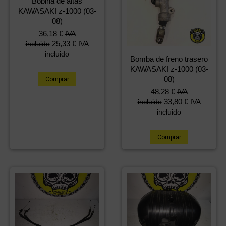
Bobina de altas
KAWASAKI z-1000 (03-
08)
36,18
€
IVA
25,33
€
incluido
IVA
incluido
Bomba de freno trasero
KAWASAKI z-1000 (03-
08)
Comprar
48,28
€
IVA
33,80
€
incluido
IVA
incluido
Comprar