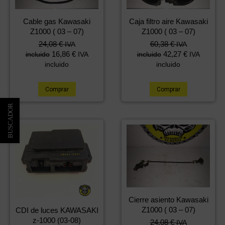
Cable gas Kawasaki
Caja filtro aire Kawasaki
Z1000 ( 03 – 07)
Z1000 ( 03 – 07)
24,08
€
60,38
€
IVA
IVA
16,86
€
42,27
€
incluido
IVA
incluido
IVA
incluido
incluido
Comprar
Comprar
Cierre asiento Kawasaki
Z1000 ( 03 – 07)
CDI de luces KAWASAKI
z-1000 (03-08)
24,08
€
IVA