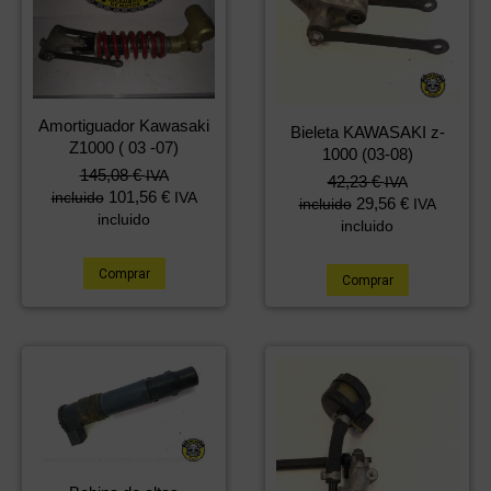
Amortiguador Kawasaki
Bieleta KAWASAKI z-
Z1000 ( 03 -07)
1000 (03-08)
145,08
€
IVA
42,23
€
IVA
101,56
€
incluido
IVA
29,56
€
incluido
IVA
incluido
incluido
Comprar
Comprar