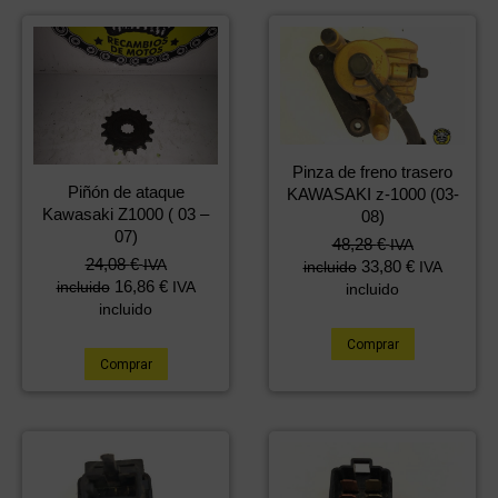
Pinza de freno trasero
Piñón de ataque
KAWASAKI z-1000 (03-
Kawasaki Z1000 ( 03 –
08)
07)
48,28
€
IVA
24,08
€
IVA
33,80
€
incluido
IVA
16,86
€
incluido
IVA
incluido
incluido
Comprar
Comprar