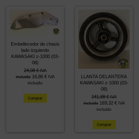
Embellecedor de chasis
lado izquierdo
KAWASAKI z-1000 (03-
08)
24,08
€
IVA
16,86
€
LLANTA DELANTERA
incluido
IVA
KAWASAKI z-1000 (03-
incluido
08)
241,88
€
IVA
Comprar
169,32
€
incluido
IVA
incluido
Comprar