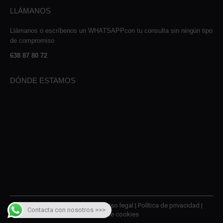
LLÁMANOS
Llámanos o escríbenos un WHATSAPPcon tu consulta sin ningún tipo
de compromiso
638 87 80 72
DÓNDE ESTAMOS
© 2026 AMQM Recambios |
Aviso legal
|
Política de privacidad
|
Contacta con nosotros >>>
Política de cookies