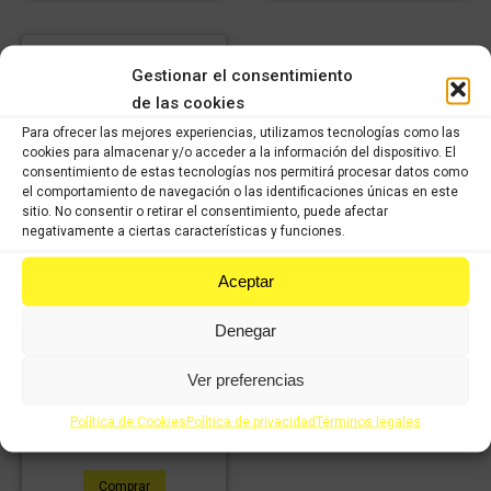
Gestionar el consentimiento
de las cookies
Para ofrecer las mejores experiencias, utilizamos tecnologías como las
cookies para almacenar y/o acceder a la información del dispositivo. El
consentimiento de estas tecnologías nos permitirá procesar datos como
el comportamiento de navegación o las identificaciones únicas en este
sitio. No consentir o retirar el consentimiento, puede afectar
negativamente a ciertas características y funciones.
Aceptar
Estribera trasera derecha
Denegar
Kawasaki Vulcan 650cc
(2015-2016)
Ver preferencias
34,99
€
IVA
24,49
€
incluido
IVA
Política de Cookies
Política de privacidad
Términos legales
incluido
Comprar