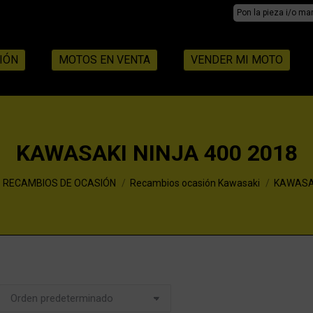
Search:
IÓN
MOTOS EN VENTA
VENDER MI MOTO
KAWASAKI NINJA 400 2018
RECAMBIOS DE OCASIÓN
Recambios ocasión Kawasaki
KAWASAK