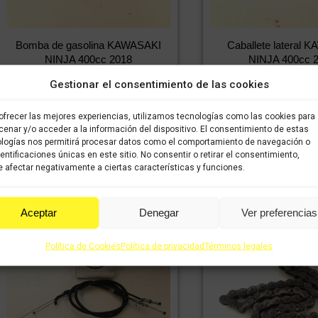
Bomba de gasolina KAWASAKI
Caballete lateral 
NINJA 400cc 2018
NINJA 400cc 
411,28
€
287,90
€
48,28
€
3
IVA incluido
IVA
IVA incluido
Gestionar el consentimiento de las cookies
incluido
incluido
ofrecer las mejores experiencias, utilizamos tecnologías como las cookies para
Comprar
Comprar
enar y/o acceder a la información del dispositivo. El consentimiento de estas
logías nos permitirá procesar datos como el comportamiento de navegación o
dentificaciones únicas en este sitio. No consentir o retirar el consentimiento,
 afectar negativamente a ciertas características y funciones.
Aceptar
Denegar
Ver preferencias
Política de Cookies
Política de privacidad
Términos legales