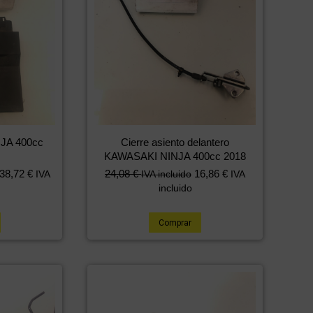
JA 400cc
Cierre asiento delantero
KAWASAKI NINJA 400cc 2018
38,72
€
24,08
€
16,86
€
IVA
IVA incluido
IVA
incluido
Comprar