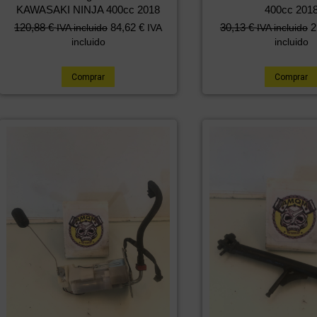
KAWASAKI NINJA 400cc 2018
400cc 201
120,88
€
84,62
€
30,13
€
2
IVA incluido
IVA
IVA incluido
incluido
incluido
Comprar
Comprar