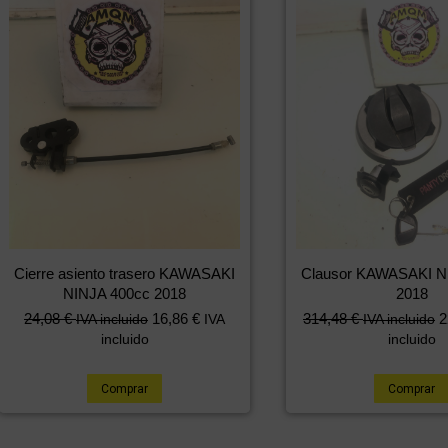
Cierre asiento trasero KAWASAKI
Clausor KAWASAKI N
NINJA 400cc 2018
2018
24,08
€
16,86
€
314,48
€
2
IVA incluido
IVA
IVA incluido
incluido
incluido
Comprar
Comprar