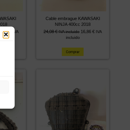
KAWASAKI
Cable embrague KAWASAKI
2018
NINJA 400cc 2018
3,80
€
24,08
€
16,86
€
IVA
IVA incluido
IVA
incluido
Comprar