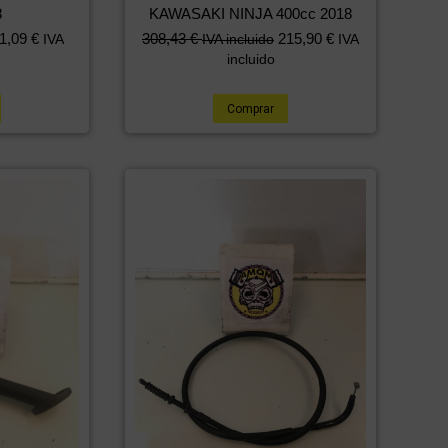
8
KAWASAKI NINJA 400cc 2018
1,09
€
308,43
€
215,90
€
IVA
IVA incluido
IVA
incluido
Comprar