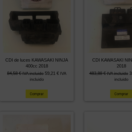
CDI de luces KAWASAKI NINJA
CDI KAWASAKI NIN
400cc 2018
2018
84,58
€
59,21
€
483,88
€
3
IVA incluido
IVA
IVA incluido
incluido
incluido
Comprar
Comprar