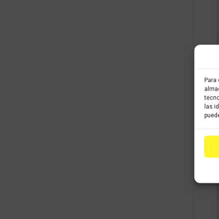
Para 
almac
tecno
las i
puede