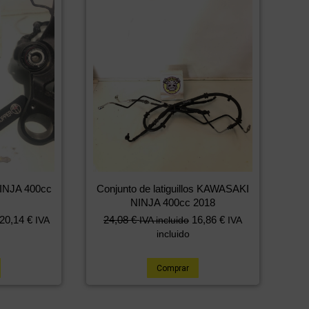
INJA 400cc
Conjunto de latiguillos KAWASAKI
NINJA 400cc 2018
20,14
€
24,08
€
16,86
€
IVA
IVA incluido
IVA
incluido
Comprar