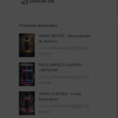
Envío en 24h
Productos destacados
URUXS REVIVE - Rejuvenecedor
de plasticos
IVA incluido
IVA
24,99
€
17,50
€
incluido
PACK LIMPIEZA LLANTAS+
LIMPIADOR
El
El
IVA incluido
IVA
24,90
€
17,44
€
precio
precio
incluido
original
actual
era:
es:
URUXS CLEANED - Limpia
39,80 €.
24,90 €.
llantas/grasa
IVA incluido
IVA
19,90
€
13,94
€
incluido