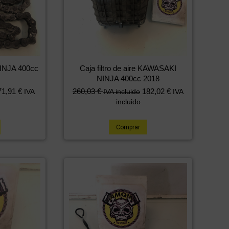
INJA 400cc
Caja filtro de aire KAWASAKI
NINJA 400cc 2018
71,91
€
260,03
€
182,02
€
IVA
IVA incluido
IVA
incluido
Comprar