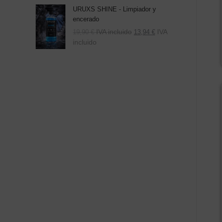
URUXS SHINE - Limpiador y
encerado
IVA incluido
IVA
19,90
€
13,94
€
incluido