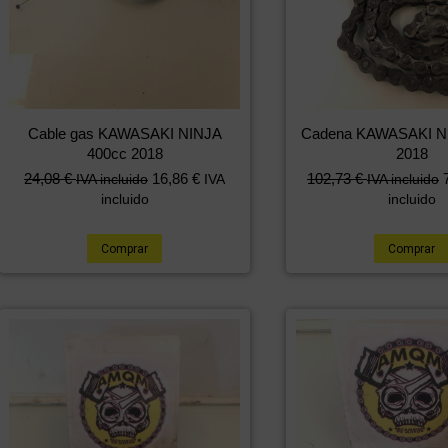
Cable gas KAWASAKI NINJA
Cadena KAWASAKI N
400cc 2018
2018
24,08
€
16,86
€
102,73
€
IVA incluido
IVA
IVA incluido
incluido
incluido
Comprar
Comprar