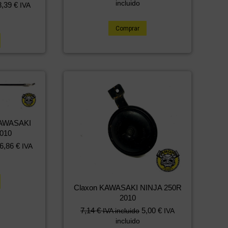
incluido
8,39
€
IVA
Comprar
 KAWASAKI
010
6,86
€
IVA
Claxon KAWASAKI NINJA 250R
2010
7,14
€
5,00
€
IVA incluido
IVA
incluido