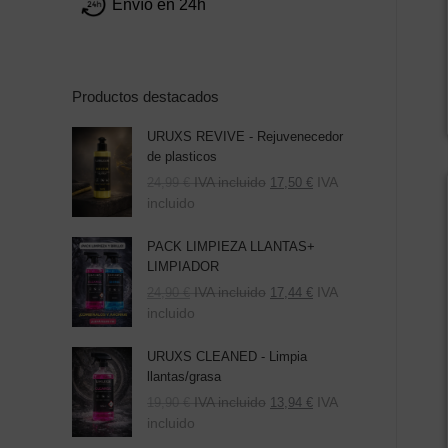
Envío en 24h
Productos destacados
URUXS REVIVE - Rejuvenecedor
de plasticos
IVA incluido
IVA
24,99
€
17,50
€
incluido
PACK LIMPIEZA LLANTAS+
LIMPIADOR
El
El
IVA incluido
IVA
24,90
€
17,44
€
precio
precio
incluido
original
actual
era:
es:
URUXS CLEANED - Limpia
39,80 €.
24,90 €.
llantas/grasa
IVA incluido
IVA
19,90
€
13,94
€
incluido