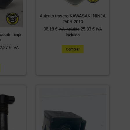
Asiento trasero KAWASAKI NINJA
250R 2010
36,18
€
25,33
€
IVA incluido
IVA
asaki ninja
incluido
0
2,27
€
IVA
Comprar