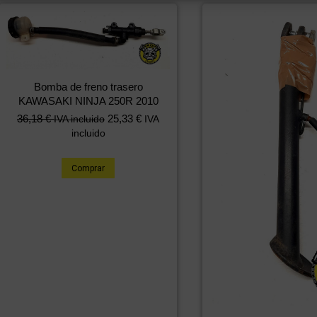
Bomba de freno trasero
KAWASAKI NINJA 250R 2010
36,18
€
25,33
€
IVA incluido
IVA
incluido
Comprar