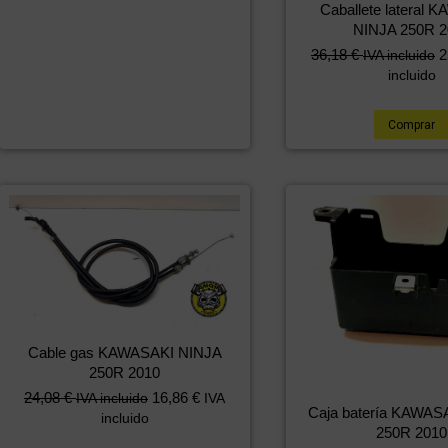
Caballete lateral 
NINJA 250R 2
36,18
€
2
IVA incluido
incluido
Comprar
Cable gas KAWASAKI NINJA
250R 2010
24,08
€
16,86
€
IVA incluido
IVA
Caja batería KAWAS
incluido
250R 2010