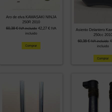
Aro de elva KAWASAKI NINJA
250R 2010
60,38
€
42,27
€
IVA incluido
IVA
Asiento Delantero Kaw
incluido
250cc 201
60,38
€
4
IVA incluido
Comprar
incluido
Comprar