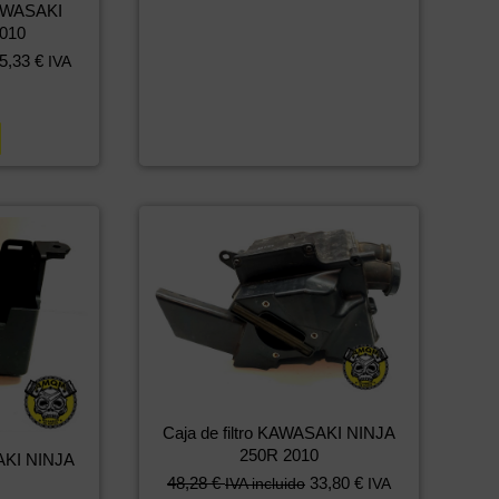
KAWASAKI
010
5,33
€
IVA
Caja de filtro KAWASAKI NINJA
250R 2010
AKI NINJA
48,28
€
33,80
€
IVA incluido
IVA