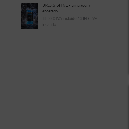
URUXS SHINE - Limpiador y
encerado
IVA incluido
IVA
19,90
€
13,94
€
incluido