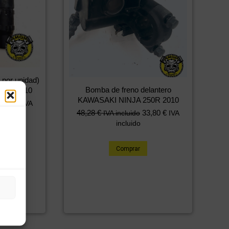
 por unidad)
Bomba de freno delantero
50R 2010
KAWASAKI NINJA 250R 2010
2,27
€
IVA
48,28
€
33,80
€
IVA incluido
IVA
incluido
Comprar