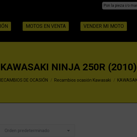
Search:
IÓN
MOTOS EN VENTA
VENDER MI MOTO
KAWASAKI NINJA 250R (2010)
RECAMBIOS DE OCASIÓN
Recambios ocasión Kawasaki
KAWASAKI