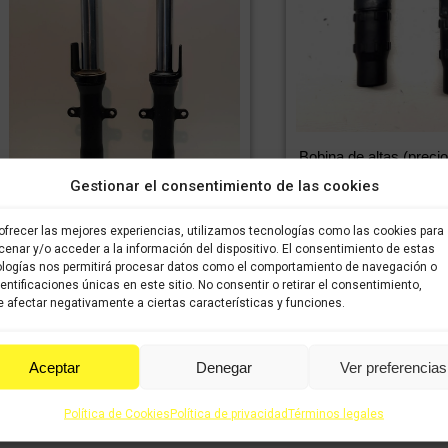
Bobina de altas (precio
KAWASAKI NINJA 2
Gestionar el consentimiento de las cookies
60,38
€
4
IVA incluido
incluido
ofrecer las mejores experiencias, utilizamos tecnologías como las cookies para
enar y/o acceder a la información del dispositivo. El consentimiento de estas
logías nos permitirá procesar datos como el comportamiento de navegación o
Comprar
Barras horquilla KAWASAKI NINJA
dentificaciones únicas en este sitio. No consentir o retirar el consentimiento,
250R 2010
 afectar negativamente a ciertas características y funciones.
362,88
€
254,02
€
IVA incluido
IVA
incluido
Aceptar
Denegar
Ver preferencias
Comprar
Política de Cookies
Política de privacidad
Términos legales