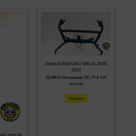
Araña KAWASAKI NINJA 250R
2010
72,48
€
50,74
€
IVA incluido
IVA
incluido
Comprar
AKI NINJA