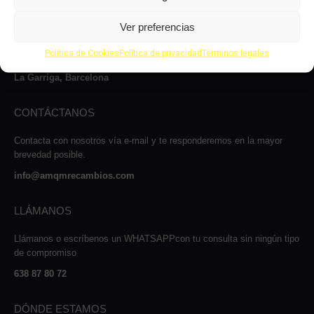
Le atenderemos con mucho gusto dentro de nuestro horario: de lunes
Ver preferencias
a jueves, de 8 a 14:00h y de 15 a 17:00h, viernes de 8:00 a 14:00 y
de 15:00 a 16:00 y los sábados de 9:00 a 13:00h.
Política de Cookies
Política de privacidad
Términos legales
Carrer Josep Maria Sert, 13, Nave 2, 08530
La Garriga, Barcelona
CONTÁCTANOS
Contacta con nosotros vía e-mail y te responderemos en la mayor
brevedad posible.
info@amqmrecambios.com
LLÁMANOS
Llámanos o escríbenos un WHATSAPPcon tu consulta sin ningún tipo
de compromiso
638 87 80 72
DÓNDE ESTAMOS