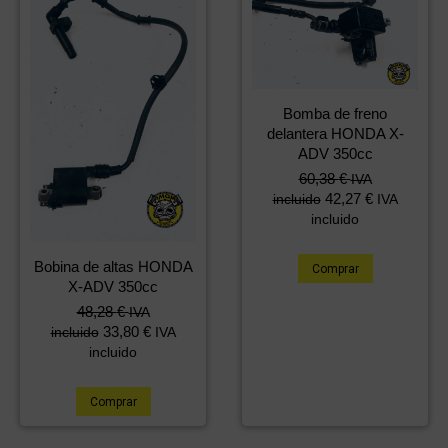
Bomba de freno
delantera HONDA X-
ADV 350cc
60,38
€
IVA
42,27
€
incluido
IVA
incluido
Bobina de altas HONDA
Comprar
X-ADV 350cc
48,28
€
IVA
33,80
€
incluido
IVA
incluido
Comprar