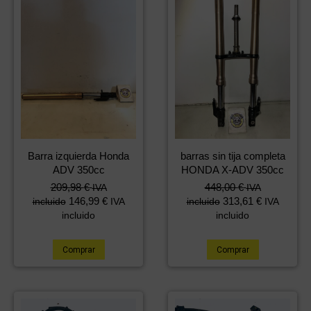
Barra izquierda Honda
barras sin tija completa
ADV 350cc
HONDA X-ADV 350cc
209,98
€
448,00
€
IVA
IVA
146,99
€
313,61
€
incluido
IVA
incluido
IVA
incluido
incluido
Comprar
Comprar