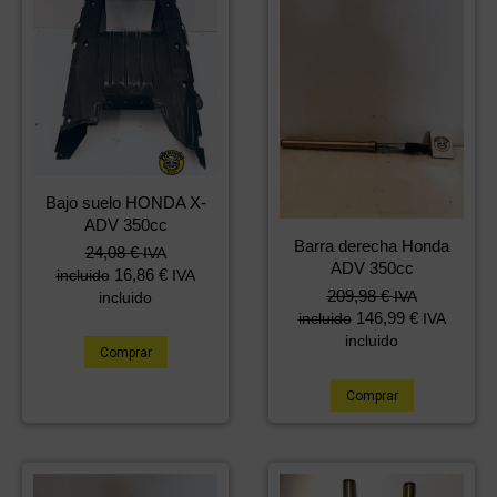
Bajo suelo HONDA X-
ADV 350cc
Barra derecha Honda
24,08
€
IVA
ADV 350cc
16,86
€
incluido
IVA
209,98
€
IVA
incluido
146,99
€
incluido
IVA
incluido
Comprar
Comprar