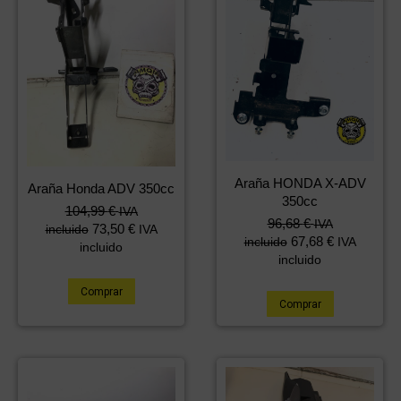
Araña HONDA X-ADV
Araña Honda ADV 350cc
350cc
104,99
€
IVA
96,68
€
IVA
73,50
€
incluido
IVA
67,68
€
incluido
IVA
incluido
incluido
Comprar
Comprar