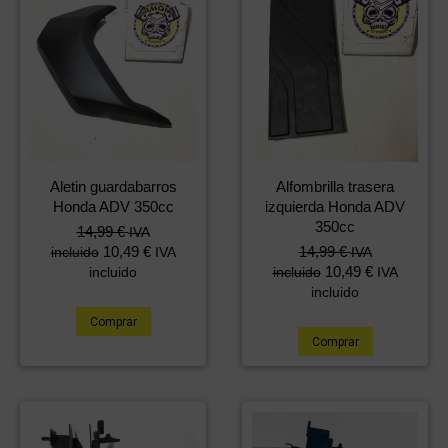
Aletin guardabarros
Alfombrilla trasera
Honda ADV 350cc
izquierda Honda ADV
350cc
14,99
€
IVA
10,49
€
14,99
€
incluido
IVA
IVA
10,49
€
incluido
incluido
IVA
incluido
Comprar
Comprar