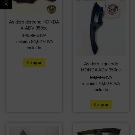
Asidero derecho HONDA
X-ADV 350cc
120,88
€
IVA
84,62
€
incluido
IVA
incluido
Comprar
Asidero izquierdo
HONDA ADV 350cc
99,99
€
IVA
70,00
€
incluido
IVA
incluido
Comprar