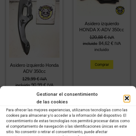
Asidero izquierdo
HONDA X-ADV 350cc
120,88
€
IVA
84,62
€
incluido
IVA
incluido
Comprar
Asidero izquierdo Honda
ADV 350cc
129,99
€
IVA
90,99
€
incluido
IVA
incluido
Gestionar el consentimiento
de las cookies
Comprar
Para ofrecer las mejores experiencias, utilizamos tecnologías como las
cookies para almacenar y/o acceder a la información del dispositivo. El
consentimiento de estas tecnologías nos permitirá procesar datos como
el comportamiento de navegación o las identificaciones únicas en este
sitio. No consentir o retirar el consentimiento, puede afectar