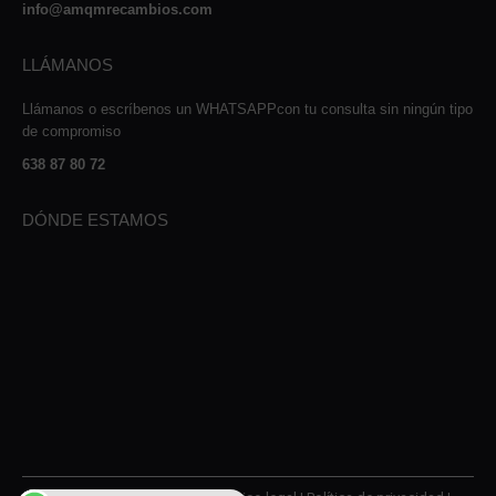
info@amqmrecambios.com
LLÁMANOS
Llámanos o escríbenos un WHATSAPPcon tu consulta sin ningún tipo
de compromiso
638 87 80 72
DÓNDE ESTAMOS