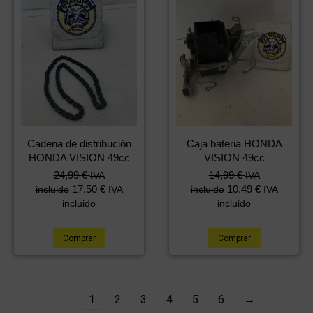
Cadena de distribución
Caja bateria HONDA
HONDA VISION 49cc
VISION 49cc
24,99
€
14,99
€
IVA
IVA
17,50
€
10,49
€
incluido
IVA
incluido
IVA
incluido
incluido
Comprar
Comprar
1
2
3
4
5
6
→