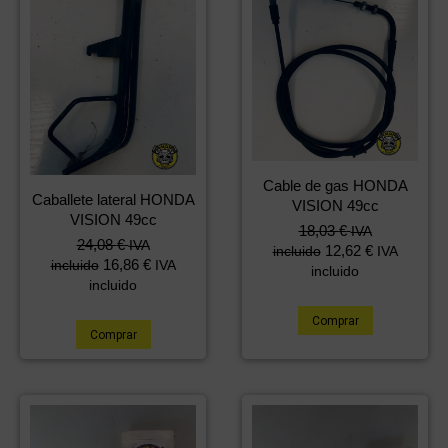
Cable de gas HONDA
Caballete lateral HONDA
VISION 49cc
VISION 49cc
18,03
€
IVA
24,08
€
IVA
12,62
€
incluido
IVA
16,86
€
incluido
IVA
incluido
incluido
Comprar
Comprar