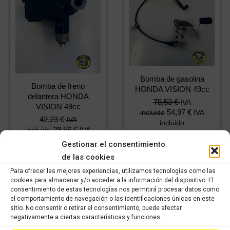
Bomba de gasolina
Bomba de freno
HONDA VISION 49cc
delantera HONDA
78,53
€
IVA
VISION 49cc
54,97
€
incluido
IVA
42,23
€
IVA
incluido
29,56
€
incluido
IVA
incluido
Gestionar el consentimiento
Comprar
de las cookies
Comprar
Para ofrecer las mejores experiencias, utilizamos tecnologías como las
cookies para almacenar y/o acceder a la información del dispositivo. El
consentimiento de estas tecnologías nos permitirá procesar datos como
el comportamiento de navegación o las identificaciones únicas en este
sitio. No consentir o retirar el consentimiento, puede afectar
negativamente a ciertas características y funciones.