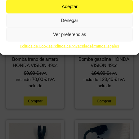
Aceptar
Denegar
Ver preferencias
Política de Cookies
Política de privacidad
Términos legales
Bomba freno delantero
Bomba gasolina HONDA
HONDA VISION 49cc
VISION 49cc
99,99
€
184,99
€
IVA
IVA
70,00
€
129,49
€
incluido
IVA
incluido
IVA
incluido
incluido
Comprar
Comprar