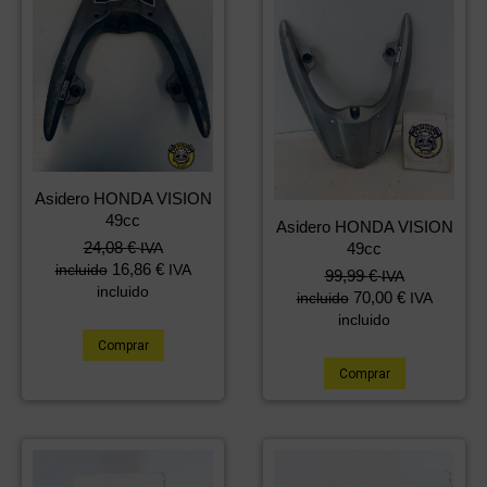
Asidero HONDA VISION
49cc
Asidero HONDA VISION
24,08
€
IVA
49cc
16,86
€
incluido
IVA
99,99
€
IVA
incluido
70,00
€
incluido
IVA
incluido
Comprar
Comprar