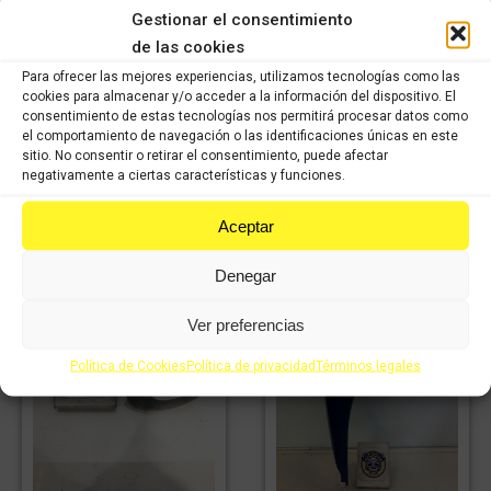
Estribera derecha
Estribera derecha
Gestionar el consentimiento
HONDA SH MODE
HONDA SH MODE
de las cookies
125cc (2021-2023)
125cc (2021-2023)
Para ofrecer las mejores experiencias, utilizamos tecnologías como las
9,99
€
6,99
€
29,99
€
IVA incluido
IVA
cookies para almacenar y/o acceder a la información del dispositivo. El
20,99
€
IVA incluido
incluido
IVA
consentimiento de estas tecnologías nos permitirá procesar datos como
incluido
el comportamiento de navegación o las identificaciones únicas en este
sitio. No consentir o retirar el consentimiento, puede afectar
Comprar
negativamente a ciertas características y funciones.
Comprar
Aceptar
Denegar
Ver preferencias
Política de Cookies
Política de privacidad
Términos legales