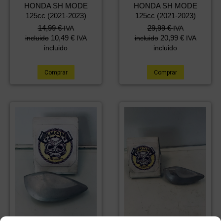
HONDA SH MODE
HONDA SH MODE
125cc (2021-2023)
125cc (2021-2023)
14,99
€
29,99
€
IVA
IVA
10,49
€
20,99
€
incluido
IVA
incluido
IVA
incluido
incluido
Comprar
Comprar