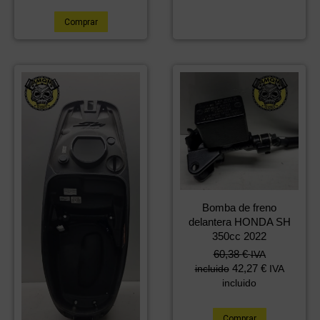
181,38 €.
99,99 €.
Comprar
Bomba de freno
delantera HONDA SH
350cc 2022
60,38
€
IVA
42,27
€
incluido
IVA
incluido
Comprar