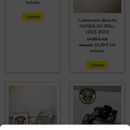
incluido
Comprar
Cubremano derecho
HONDA SH 350cc
(2021-2023)
14,99
€
IVA
10,49
€
incluido
IVA
incluido
Comprar